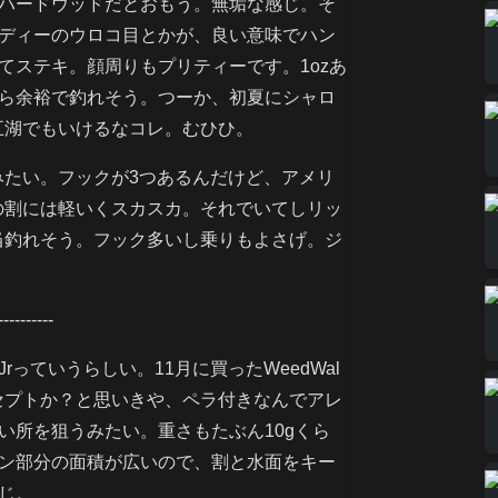
ハードウッドだとおもう。無垢な感じ。そ
ディーのウロコ目とかが、良い意味でハン
てステキ。顔周りもプリティーです。1ozあ
ら余裕で釣れそう。つーか、初夏にシャロ
五湖でもいけるなコレ。むひひ。
みたい。フックが3つあるんだけど、アメリ
の割には軽いくスカスカ。それでいてしリッ
当釣れそう。フック多いし乗りもよさげ。ジ
-------
rっていうらしい。11月に買ったWeedWal
ンセプトか？と思いきや、ペラ付きなんでアレ
い所を狙うみたい。重さもたぶん10gくら
ン部分の面積が広いので、割と水面をキー
じ。