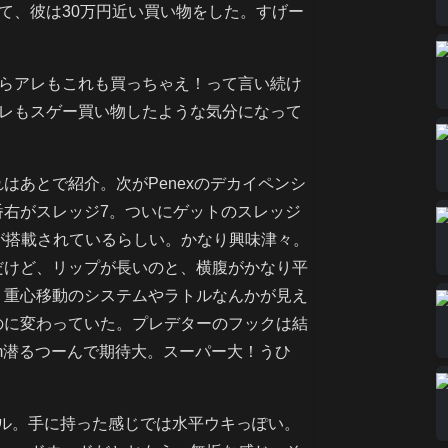
て、彼は30万円近い買い物をした。すげー
らアレもこれも買っちゃえ！って言い続け
レもスゲー買い物したような気分になって
）
はあとで紹介。次がPenexのデカイペンシ
番右がスレッジ7。ついにゲットのスレッジ
が搭載されているらしい。かなり興味津々。
だけど、リップが長いのと、横腹がかなり平
、重心移動のシステムやラトルなんかが見え
のに変わっていた。プレデターのフックは結
m潜るつーんで期待大。スーパー大！うひ
ンシル。手に持った感じでは水平ウキっぽい。