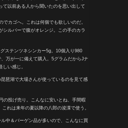
って以前ある人から聞いたのを思い出して
のでカゴへ。これは何個でも欲しいのだ。
ーがシルバーで腹がオレンジ。この手のカラ
ステンツネシンカー5g。10個入り980
、万が一に備えて購入。5グラムだからJナ
怪しい感じ。
の琵琶湖で大場さんが使っているのを見て感
290円の投げ売り。こんなに安いとね、手間暇
 これは来年の夏以降の八郎の浚渫で使う。
ール中＆バーゲン品が多いので、こんなに買