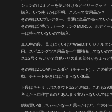
ションのTDミノーを使い分けるとベリーグッド」
購入。いつ使うかは不明。これって実用品か？
その横はCCプレデター。普通に単品で売っていた
その横は定番ハッカークランクMDR55。ボディ
ーは持っていないので購入。
真ん中の段。見えにくいけどWeeDオリジナルタング
円。スピニングツネ用品を一年間補充してないので
ス1.2号くらいか？自動ハリス止め部分がちょっと
その横はZOOMワームダイ（チャート）。この前
動。チャート好きにはたまらない逸品。
下段はキャリラバスタウト1/2と3/4oz。これも
考えたら自作するのとあんまり変わらないんでは？
結構買い物しちゃったなーと思ったけど、年末セ