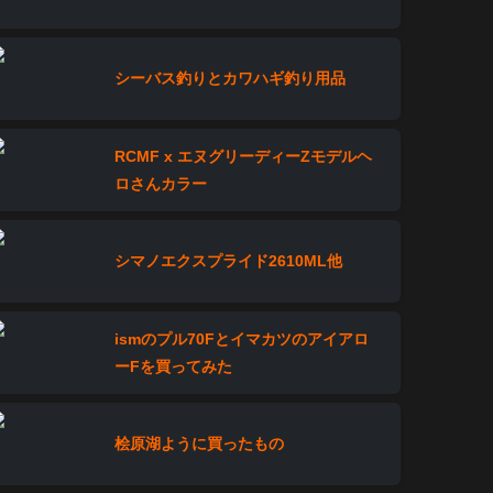
シーバス釣りとカワハギ釣り用品
RCMF x エヌグリーディーZモデルヘ
ロさんカラー
シマノエクスプライド2610ML他
ismのプル70Fとイマカツのアイアロ
ーFを買ってみた
桧原湖ように買ったもの