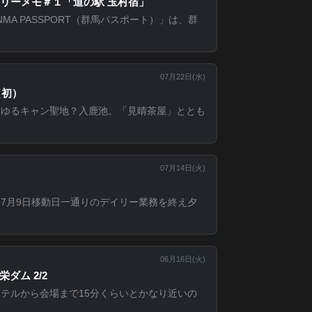
リーメモ＃１「道の駅 玉村宿」
MA PASSPORT（群馬パスポート）」は、群
07月22日(
水
)
（初）
。ゆるキャン聖地？入鹿池。「見晴茶屋」ととも
07月14日(
火
)
7月9日移動日一通りのデイリー業務を終え夕
06月16日(
火
)
ダム 2/2
ホテルから会場まで15分くらいとかなり近いの