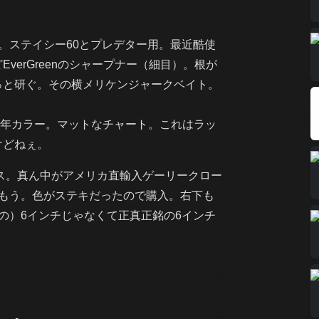
。ステイシー60とプレデター用。最近酷使
erGreenのシャープナー（細目）。根が
っと研ぐ。その横メリケンジャークベイト。
01年カラー。マットなチャート。これはラッ
けどねぇ。
クス。真ん中がアメリカ直輸入ゲーリークロー
おもう。色がステキだったので購入。右下も
の）6インチじゃなくて正真正銘の6インチ