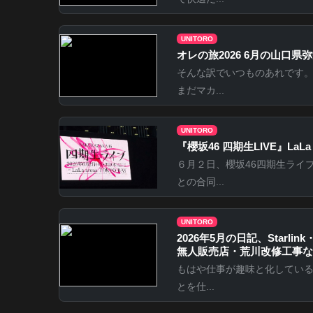
UNITORO
オレの旅2026 6月の山口県弥栄
そんな訳でいつものあれです。
まだマカ...
UNITORO
『櫻坂46 四期生LIVE』LaLa 
６月２日、櫻坂46四期生ライ
との合同...
UNITORO
2026年5月の日記、Starlin
無人販売店・荒川改修工事な
もはや仕事が趣味と化してい
とを仕...