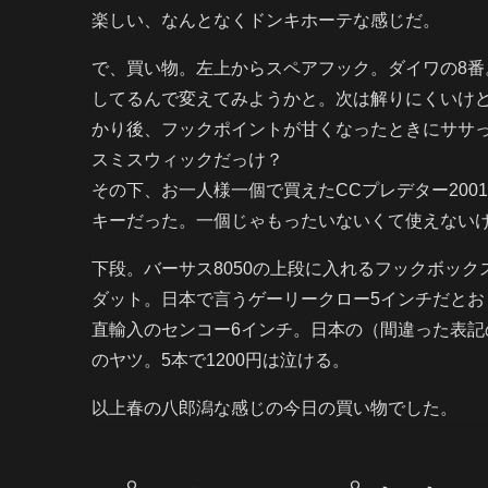
楽しい、なんとなくドンキホーテな感じだ。
で、買い物。左上からスペアフック。ダイワの8番
してるんで変えてみようかと。次は解りにくいけどEv
かり後、フックポイントが甘くなったときにササ
スミスウィックだっけ？
その下、お一人様一個で買えたCCプレデター20
キーだった。一個じゃもったいないくて使えない
下段。バーサス8050の上段に入れるフックボッ
ダット。日本で言うゲーリークロー5インチだと
直輸入のセンコー6インチ。日本の（間違った表記
のヤツ。5本で1200円は泣ける。
以上春の八郎潟な感じの今日の買い物でした。