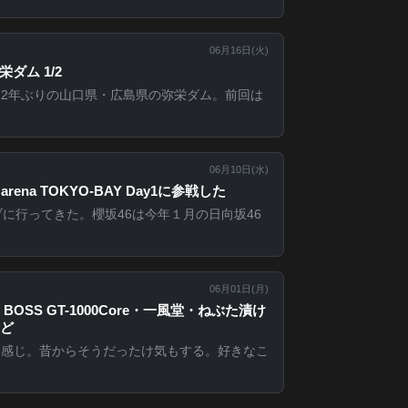
06月16日(
火
)
ダム 1/2
2年ぶりの山口県・広島県の弥栄ダム。前回は
06月10日(
水
)
arena TOKYO-BAY Day1に参戦した
ブに行ってきた。櫻坂46は今年１月の日向坂46
06月01日(
月
)
k・BOSS GT-1000Core・一風堂・ねぶた漬け
ど
る感じ。昔からそうだったけ気もする。好きなこ