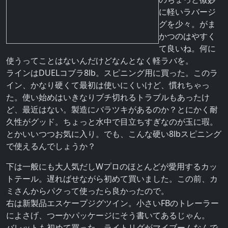
に軽いラバージ
グを少々。がま
かつのはやすく
て良いね。何に
使うってことはないんだけどなんとなく軽ラバを。
ラインはDUELコブラ8lb。スピニング用に買った。このラ
イン、かなり硬くて最初は使いにくいけど、慣れちゃっ
た。使い始めはいきなりブチ切れるトラブルもあったけ
ど、最近はない。製造にバラツキがあるのか？とにかく耐
久性がグッド。ちょっと水中で目立ちすぎなのが玉に瑕。
とかいいつつお気に入り。でも、こんな硬い8lbスピニング
で使えるんでしょうか？
下は一般にも大人気だしWプロのほとんどが愛用するカッ
トテール。遅ればせながら初めて買いました。この前、カ
ミさんからパクって使ったら良かったので。
右は新製品エスケープジグツイン。小さいFBのトレーラー
によさげ、つーかパッケージにそう書いてあるじゃん。
バレットも初めて買った。ライトリグがマイブームなんで