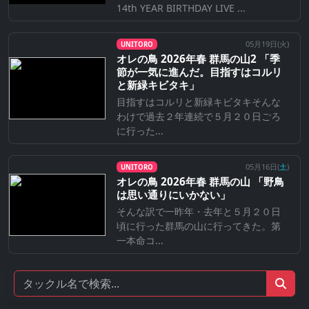
14th YEAR BIRTHDAY LIVE ...
05月19日(
火
)
UNITORO
オレの鳥 2026年春 群馬の山2 「季
節が一気に進んだ。目指すはコルリ
と新緑キビタキ」
目指すはコルリと新緑キビタキそんな
わけで過去２年連続で５月２０日ごろ
に行った...
05月16日(
土
)
UNITORO
オレの鳥 2026年春 群馬の山 「野鳥
は思い通りにいかない」
そんな訳で一昨年・去年と５月２０日
頃に行った群馬の山に行ってきた。第
一本命コ...