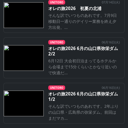
07月14日(
火
)
UNITORO
オレの旅2026 初夏の北浦
そんな訳でいつものあれです。7月9日
移動日一通りのデイリー業務を終え夕
方出発。...
06月16日(
火
)
UNITORO
オレの旅2026 6月の山口県弥栄ダム
2/2
6月12日 大会初日泊まってるホテルか
ら会場まで15分くらいとかなり近いの
で快適だ...
06月16日(
火
)
UNITORO
オレの旅2026 6月の山口県弥栄ダム
1/2
そんな訳でいつものあれです。2年ぶり
の山口県・広島県の弥栄ダム。前回は
まだマカ...