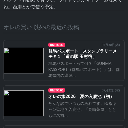
ね。西湖とかで使う予定。
オレの買い 以外の最近の投稿
07月30日(
木
)
UNITORO
群馬パスポート スタンプラリーメ
モ＃１「道の駅 玉村宿」
群馬パスポートって何？「GUNMA
PASSPORT（群馬パスポート）」は、群
馬県内の温泉...
07月22日(
水
)
UNITORO
オレの旅2026 夏の入鹿池（初）
そんな訳でいつものあれです。ゆるキ
ャン聖地？入鹿池。「見晴茶屋」とと
もに名前...