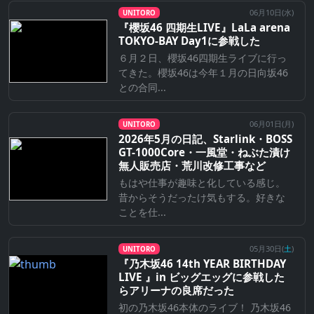
06月10日(
水
)
UNITORO
『櫻坂46 四期生LIVE』LaLa arena
TOKYO-BAY Day1に参戦した
６月２日、櫻坂46四期生ライブに行っ
てきた。櫻坂46は今年１月の日向坂46
との合同...
06月01日(
月
)
UNITORO
2026年5月の日記、Starlink・BOSS
GT-1000Core・一風堂・ねぶた漬け
無人販売店・荒川改修工事など
もはや仕事が趣味と化している感じ。
昔からそうだったけ気もする。好きな
ことを仕...
05月30日(
土
)
UNITORO
『乃⽊坂46 14th YEAR BIRTHDAY
LIVE 』in ビッグエッグに参戦した
らアリーナの良席だった
初の乃木坂46本体のライブ！ 乃木坂46