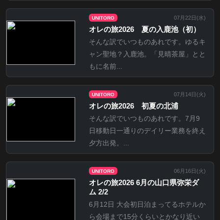
07月22日(
水
)
UNITORO
オレの旅2026 夏の入鹿池（初）
そんな訳でいつものあれです。ゆるキ
ャン聖地？入鹿池。「見晴茶屋」とと
もに名前...
07月14日(
火
)
UNITORO
オレの旅2026 初夏の北浦
そんな訳でいつものあれです。7月9
日移動日一通りのデイリー業務を終え
夕方出発。...
06月16日(
火
)
UNITORO
オレの旅2026 6月の山口県弥栄ダ
ム 2/2
6月12日 大会初日泊まってるホテルか
ら会場まで15分くらいとかなり近い