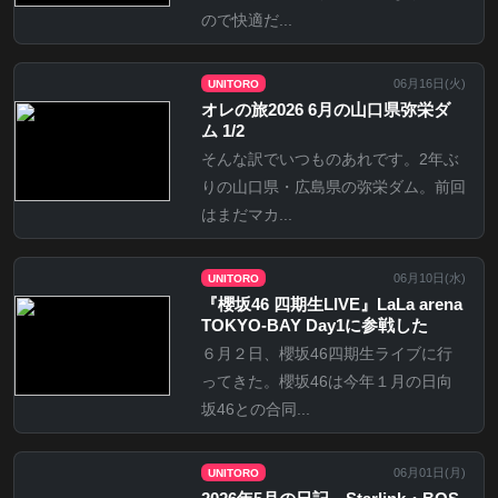
ので快適だ...
06月16日(
火
)
UNITORO
オレの旅2026 6月の山口県弥栄ダ
ム 1/2
そんな訳でいつものあれです。2年ぶ
りの山口県・広島県の弥栄ダム。前回
はまだマカ...
06月10日(
水
)
UNITORO
『櫻坂46 四期生LIVE』LaLa arena
TOKYO-BAY Day1に参戦した
６月２日、櫻坂46四期生ライブに行
ってきた。櫻坂46は今年１月の日向
坂46との合同...
06月01日(
月
)
UNITORO