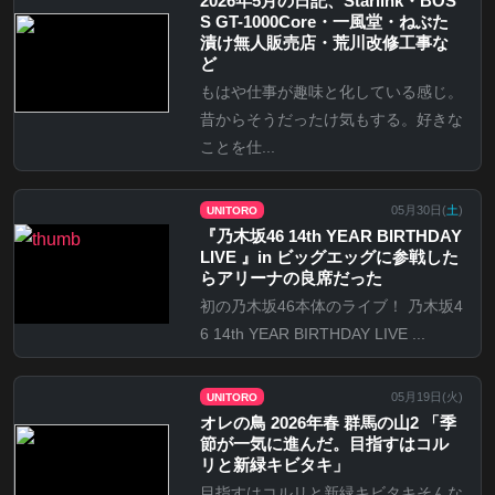
2026年5月の日記、Starlink・BOS
S GT-1000Core・一風堂・ねぶた
漬け無人販売店・荒川改修工事な
ど
もはや仕事が趣味と化している感じ。
昔からそうだったけ気もする。好きな
ことを仕...
05月30日(
土
)
UNITORO
『乃⽊坂46 14th YEAR BIRTHDAY
LIVE 』in ビッグエッグに参戦した
らアリーナの良席だった
初の乃木坂46本体のライブ！ 乃木坂4
6 14th YEAR BIRTHDAY LIVE ...
05月19日(
火
)
UNITORO
オレの鳥 2026年春 群馬の山2 「季
節が一気に進んだ。目指すはコル
リと新緑キビタキ」
目指すはコルリと新緑キビタキそんな