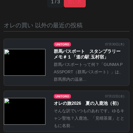
1 / 3
古い方
オレの買い 以外の最近の投稿
07月30日(
木
)
UNITORO
群馬パスポート スタンプラリー
メモ＃１「道の駅 玉村宿」
群馬パスポートって何？「GUNMA P
ASSPORT（群馬パスポート）」は、
群馬県内の温泉...
07月22日(
水
)
UNITORO
オレの旅2026 夏の入鹿池（初）
そんな訳でいつものあれです。ゆるキ
ャン聖地？入鹿池。「見晴茶屋」とと
もに名前...