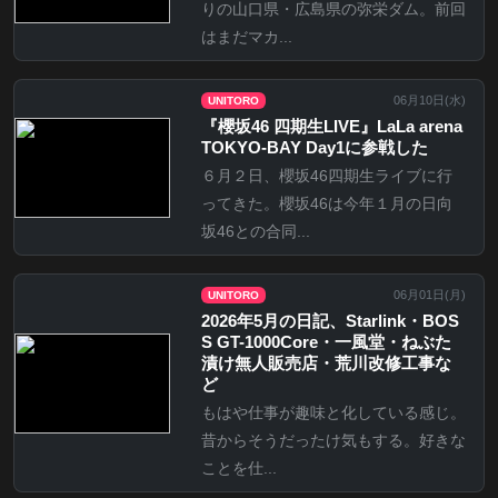
りの山口県・広島県の弥栄ダム。前回
はまだマカ...
06月10日(
水
)
UNITORO
『櫻坂46 四期生LIVE』LaLa arena
TOKYO-BAY Day1に参戦した
６月２日、櫻坂46四期生ライブに行
ってきた。櫻坂46は今年１月の日向
坂46との合同...
06月01日(
月
)
UNITORO
2026年5月の日記、Starlink・BOS
S GT-1000Core・一風堂・ねぶた
漬け無人販売店・荒川改修工事な
ど
もはや仕事が趣味と化している感じ。
昔からそうだったけ気もする。好きな
ことを仕...