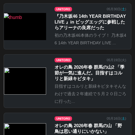
05月30日(
土
)
UNITORO
『乃⽊坂46 14th YEAR BIRTHDAY
LIVE 』in ビッグエッグに参戦した
らアリーナの良席だった
初の乃木坂46本体のライブ！ 乃木坂4
6 14th YEAR BIRTHDAY LIVE ...
05月19日(
火
)
UNITORO
オレの鳥 2026年春 群馬の山2 「季
節が一気に進んだ。目指すはコル
リと新緑キビタキ」
目指すはコルリと新緑キビタキそんな
わけで過去２年連続で５月２０日ごろ
に行った...
05月16日(
土
)
UNITORO
オレの鳥 2026年春 群馬の山 「野
鳥は思い通りにいかない」