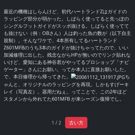
最近の機種はしらんけど、初代ハートランドZはガイドの
ラッピング部分が弱かった。しばらく使ってると先っぽの
シングルフットガイドがスッポ抜ける。しばらく使ってて
も抜けない（例：OBさん）人は釣った魚の数が（以下自主
規制）。そんなワケで、4本所有してるハートランド
Z601MFBのうち3本のガイドが抜けちゃってたので、いい
加減修理に出した。残念ながらHPが無いのでリンク貼れな
いけど、愛知にある神谷君がやってるプロショップ「ナビ
ゲーター」さんにお願い。ってか本人に直接お願いした。
で、本日修理から帰ってきた。
ち
ゃんと、オリジナルのラッピングを再現。しかもすげーキ
レイ（写真左）。器用だねぇ。ってことで、この2年ほど
スタメンから外れてた601MFB が来シーズン復帰でし。
1 / 2
古い方