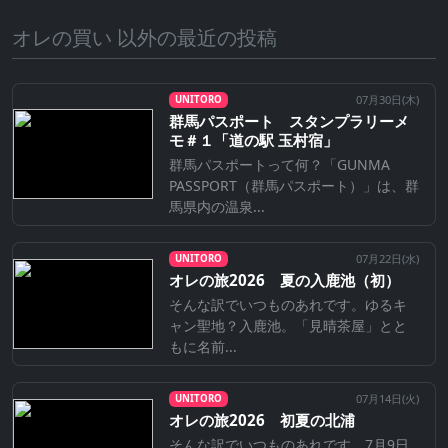
オレの買い 以外の最近の投稿
07月30日(
木
)
UNITORO
群馬パスポート スタンプラリーメ
モ＃１「道の駅 玉村宿」
群馬パスポートって何？「GUNMA
PASSPORT（群馬パスポート）」は、群
馬県内の温泉...
07月22日(
水
)
UNITORO
オレの旅2026 夏の入鹿池（初）
そんな訳でいつものあれです。ゆるキ
ャン聖地？入鹿池。「見晴茶屋」とと
もに名前...
07月14日(
火
)
UNITORO
オレの旅2026 初夏の北浦
そんな訳でいつものあれです。7月9日