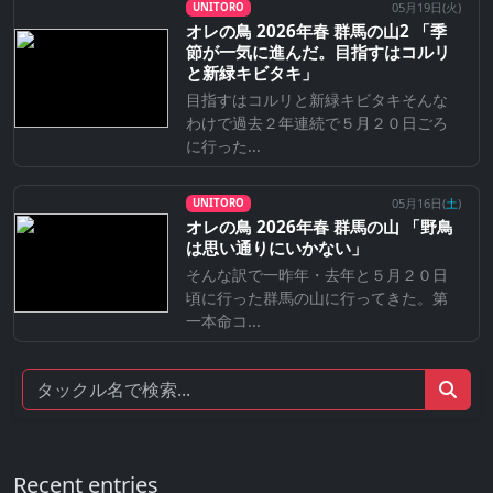
05月19日(
火
)
UNITORO
オレの鳥 2026年春 群馬の山2 「季
節が一気に進んだ。目指すはコルリ
と新緑キビタキ」
目指すはコルリと新緑キビタキそんな
わけで過去２年連続で５月２０日ごろ
に行った...
05月16日(
土
)
UNITORO
オレの鳥 2026年春 群馬の山 「野鳥
は思い通りにいかない」
そんな訳で一昨年・去年と５月２０日
頃に行った群馬の山に行ってきた。第
一本命コ...
Recent entries