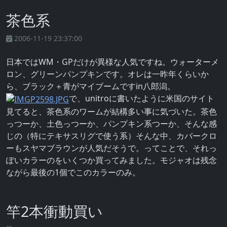
茶色系
2006-11-19 23:37:00
日本ではWM・GPだけが異様な人気ですね。ウォーターメ
ロン、グリーンパンプキンです。オレは一昨年くらいか
ら、ブラック＋青がマイブームですin八郎潟。
で、unitroに書いたように米国のサイト
見てると、茶色系のワームが結構多い事に気づいた。茶色
っつーか、土色っつーか、パンプキン系つーか、そんな感
じの（特にテキサスリグで使う系）そんな中、カバークロ
ーもスヤマブラウンが人気だそうで。ってことで、それっ
ぽいカラーのをいくつか買ってみました。モジャオは残念
ながら最後の1個でこのカラーのみ。
竿2本衝動買い