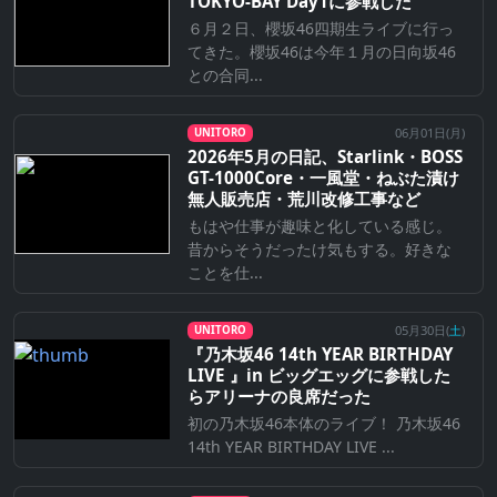
TOKYO-BAY Day1に参戦した
６月２日、櫻坂46四期生ライブに行っ
てきた。櫻坂46は今年１月の日向坂46
との合同...
06月01日(
月
)
UNITORO
2026年5月の日記、Starlink・BOSS
GT-1000Core・一風堂・ねぶた漬け
無人販売店・荒川改修工事など
もはや仕事が趣味と化している感じ。
昔からそうだったけ気もする。好きな
ことを仕...
05月30日(
土
)
UNITORO
『乃⽊坂46 14th YEAR BIRTHDAY
LIVE 』in ビッグエッグに参戦した
らアリーナの良席だった
初の乃木坂46本体のライブ！ 乃木坂46
14th YEAR BIRTHDAY LIVE ...