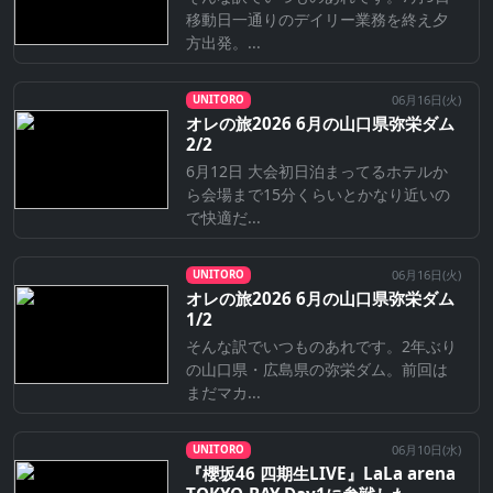
移動日一通りのデイリー業務を終え夕
方出発。...
06月16日(
火
)
UNITORO
オレの旅2026 6月の山口県弥栄ダム
2/2
6月12日 大会初日泊まってるホテルか
ら会場まで15分くらいとかなり近いの
で快適だ...
06月16日(
火
)
UNITORO
オレの旅2026 6月の山口県弥栄ダム
1/2
そんな訳でいつものあれです。2年ぶり
の山口県・広島県の弥栄ダム。前回は
まだマカ...
06月10日(
水
)
UNITORO
『櫻坂46 四期生LIVE』LaLa arena