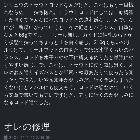
ンリュウのトラウトロッドなんだけど、これはもう一目惚
れならぬ、一持ち惚れ。トラウトロッドにしては、結構張
りが強くてそんなにバスロッドとの違和感なし。んで、な
にが一番凄いかっていうと、その軽さとバランス。自重は
なんと
68g
ですよ！。リール無し、ガイドに値札ぶら下が
り状態で持ってちょっと上を向く感じ。210gくらいのリー
ルつけて、リールフットの前あたりでほぼ水平くらいのバ
ランス。ロッドを水平～やや下に構える釣りだと最強にや
りやすい感じ。で、これは、トラウトに使う気は無く、オ
レのお友達サイズバスとか野尻・桧原あたりで使ったら楽
しそうで購入。いやぁ来年が楽しみだ。行く予定はまった
くないけどメバルにも使えそう。ロッドの話なので、いく
ら文章で書いてもアレですけど、釣りに行くのが楽しみに
なるロッド達でした。
オレの修理
2006-11-12 22:03:00