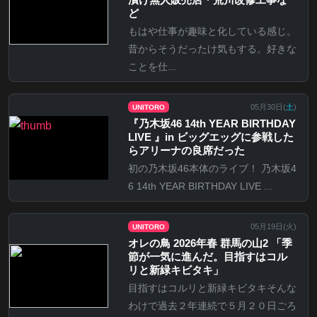
ど
もはや仕事が趣味と化している感じ。
昔からそうだったけ気もする。好きな
ことを仕...
05月30日(
土
)
UNITORO
『乃⽊坂46 14th YEAR BIRTHDAY
LIVE 』in ビッグエッグに参戦した
らアリーナの良席だった
初の乃木坂46本体のライブ！ 乃木坂4
6 14th YEAR BIRTHDAY LIVE ...
05月19日(
火
)
UNITORO
オレの鳥 2026年春 群馬の山2 「季
節が一気に進んだ。目指すはコル
リと新緑キビタキ」
目指すはコルリと新緑キビタキそんな
わけで過去２年連続で５月２０日ごろ