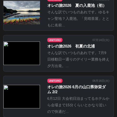
オレの旅2026 夏の入鹿池（初）
そんな訳でいつものあれです。ゆるキ
ャン聖地？入鹿池。「見晴茶屋」とと
もに名前...
07月14日(
火
)
UNITORO
オレの旅2026 初夏の北浦
そんな訳でいつものあれです。7月9
日移動日一通りのデイリー業務を終え
夕方出発。...
06月16日(
火
)
UNITORO
オレの旅2026 6月の山口県弥栄ダ
ム 2/2
6月12日 大会初日泊まってるホテルか
ら会場まで15分くらいとかなり近い
ので快適だ...