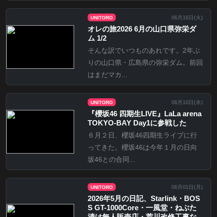
06月16日(
火
)
UNITORO
オレの旅2026 6月の山口県弥栄ダ
ム 1/2
そんな訳でいつものあれです。2年ぶ
りの山口県・広島県の弥栄ダム。前回
はまだマカ...
06月10日(
水
)
UNITORO
『櫻坂46 四期生LIVE』LaLa arena
TOKYO-BAY Day1に参戦した
６月２日、櫻坂46四期生ライブに行
ってきた。櫻坂46は今年１月の日向
坂46との合同...
06月01日(
月
)
UNITORO
2026年5月の日記、Starlink・BOS
S GT-1000Core・一風堂・ねぶた
漬け無人販売店・荒川改修工事な