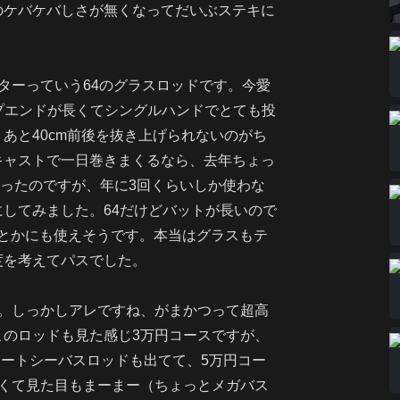
のケバケバしさが無くなってだいぶステキに
ターっていう64のグラスロッドです。今愛
リップエンドが長くてシングルハンドでとても投
あと40cm前後を抜き上げられないのがち
キャストで一日巻きまくるなら、去年ちょっ
思ったのですが、年に3回くらいしか使わな
してみました。64だけどバットが長いので
げとかにも使えそうです。本当はグラスもテ
度を考えてパスでした。
す。しっかしアレですね、がまかつって超高
このロッドも見た感じ3万円コースですが、
ボートシーバスロッドも出てて、5万円コー
軽くて見た目もまーまー（ちょっとメガバス