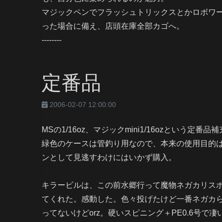
マジックペンでフラッシュトリックスとかロボワ
った場合に備え、店頭在庫全部カゴへ。
--------
定番品
2006-02-07 12:00:00
MSの1/16oz、マジックmini1/16ozという定番品
緑色のケースは管釣り用なので、本来の使用目的
ンとして見逃すわけにはいかず購入。
キラービルは、この前水郷行って魔物ネガカリス
てくれた。感動した。色々投げたけど一番ネガカ
ってないけどorz。硬いスピニング＋PE0.6号で