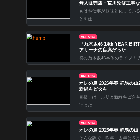
無人販売店・荒川改修工事な
もはや仕事が趣味と化してい
とを仕...
UNITORO
『乃⽊坂46 14th YEAR B
アリーナの良席だった
初の乃木坂46本体のライブ！ 乃木坂46 
UNITORO
オレの鳥 2026年春 群馬
新緑キビタキ」
目指すはコルリと新緑キビタ
行った...
UNITORO
オレの鳥 2026年春 群馬
そんな訳で一昨年・去年と５