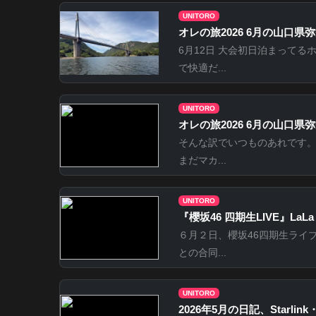
UNITORO
オレの旅2026 6月の山口県弥栄
6月12日 大会初日泊まってる
で快適だ...
UNITORO
オレの旅2026 6月の山口県弥栄
そんな訳でいつものあれです。
まだマカ...
UNITORO
『櫻坂46 四期生LIVE』LaLa 
６月２日、櫻坂46四期生ライ
との合同...
UNITORO
2026年5月の日記、Starlin