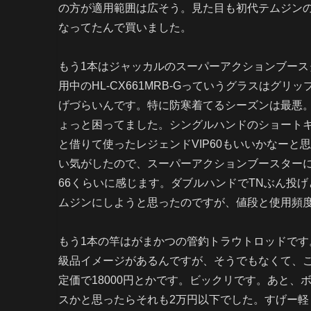
の方が適用範囲は広そう。見た目も初代テムジン
なってたんで買いました。
もう1本はジャッカルのスーパーアクションブース
用中のHL-CX661MRB-Gっていうグラスはグ
げづらいんです。特に防寒着てるシーズンは最悪。
ょっと困ってました。シングルハンドのショート
と借りて使ったレジェンドVIP60もいいかなーと
い気がしたので、スーパーアクションブースターに
66くらいに感じます。ダブルハンドでTNぶん投
ムジンにしようと思ったのですが、値段と使用頻
もう1本の竿はがまかつの管釣トラウトロッドで
級品イメージがあるんですが、そうでもなくて、
定価で18000円とかです。ビックリです。あと、
スかと思ったらそれも2万円以下でした。すげー