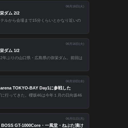
06月16日(
火
)
ダム 2/2
ホテルから会場まで15分くらいとかなり近いの
06月16日(
火
)
ダム 1/2
2年ぶりの山口県・広島県の弥栄ダム。前回は
06月10日(
水
)
arena TOKYO-BAY Day1に参戦した
ブに行ってきた。櫻坂46は今年１月の日向坂46
06月01日(
月
)
k・BOSS GT-1000Core・一風堂・ねぶた漬け