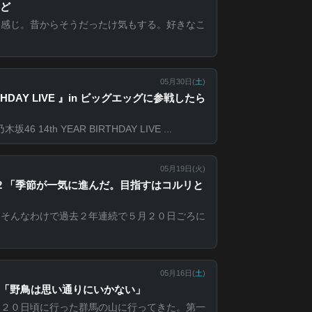
ど
る感じ。昔からそうだったけ気もする。好きなこ
05月30日(
土
)
IRTHDAY LIVE 』in ビッグエッグに参戦したら
14th YEAR BIRTHDAY LIVE ...
05月19日(
火
)
の山2 「季節が一気に進んだ。目指すはコルリと
キそんなわけで過去２年連続で５月２０日ごろに
05月16日(
土
)
の山 「野鳥は思い通りにいかない」
月２０日頃に行った群馬の山に行ってきた。第一