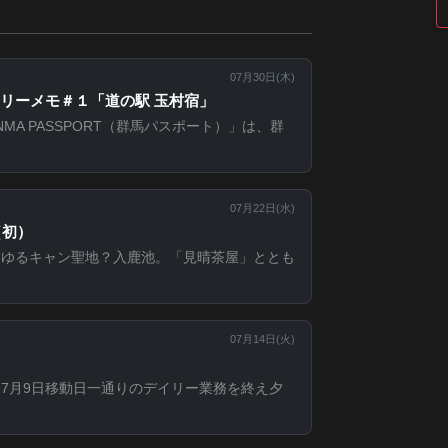
07月30日(
木
)
リーメモ＃１「道の駅 玉村宿」
MA PASSPORT（群馬パスポート）」は、群
07月22日(
水
)
（初）
。ゆるキャン聖地？入鹿池。「見晴茶屋」ととも
07月14日(
火
)
7月9日移動日一通りのデイリー業務を終え夕