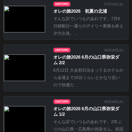
07月14日(
火
)
UNITORO
オレの旅2026 初夏の北浦
そんな訳でいつものあれです。7月9
日移動日一通りのデイリー業務を終え
夕方出発。...
06月16日(
火
)
UNITORO
オレの旅2026 6月の山口県弥栄ダ
ム 2/2
6月12日 大会初日泊まってるホテルか
ら会場まで15分くらいとかなり近い
ので快適だ...
06月16日(
火
)
UNITORO
オレの旅2026 6月の山口県弥栄ダ
ム 1/2
そんな訳でいつものあれです。2年ぶ
りの山口県・広島県の弥栄ダム。前回