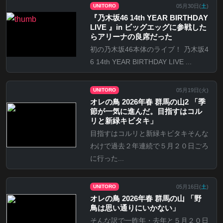
05月30日(
土
)
UNITORO
『乃⽊坂46 14th YEAR BIRTHDAY
LIVE 』in ビッグエッグに参戦した
らアリーナの良席だった
初の乃木坂46本体のライブ！ 乃木坂4
6 14th YEAR BIRTHDAY LIVE ...
05月19日(
火
)
UNITORO
オレの鳥 2026年春 群馬の山2 「季
節が一気に進んだ。目指すはコル
リと新緑キビタキ」
目指すはコルリと新緑キビタキそんな
わけで過去２年連続で５月２０日ごろ
に行った...
05月16日(
土
)
UNITORO
オレの鳥 2026年春 群馬の山 「野
鳥は思い通りにいかない」
そんな訳で一昨年・去年と５月２０日