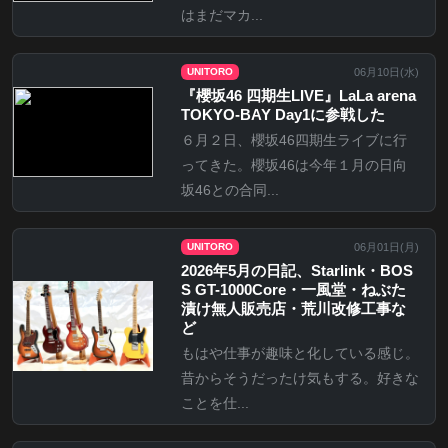
はまだマカ...
06月10日(
水
)
UNITORO
『櫻坂46 四期生LIVE』LaLa arena
TOKYO-BAY Day1に参戦した
６月２日、櫻坂46四期生ライブに行
ってきた。櫻坂46は今年１月の日向
坂46との合同...
06月01日(
月
)
UNITORO
2026年5月の日記、Starlink・BOS
S GT-1000Core・一風堂・ねぶた
漬け無人販売店・荒川改修工事な
ど
もはや仕事が趣味と化している感じ。
昔からそうだったけ気もする。好きな
ことを仕...