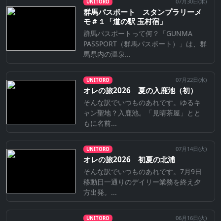
07月30日(
木
)
UNITORO
群馬パスポート スタンプラリーメ
モ＃１「道の駅 玉村宿」
群馬パスポートって何？「GUNMA
PASSPORT（群馬パスポート）」は、群
馬県内の温泉...
07月22日(
水
)
UNITORO
オレの旅2026 夏の入鹿池（初）
そんな訳でいつものあれです。ゆるキ
ャン聖地？入鹿池。「見晴茶屋」とと
もに名前...
07月14日(
火
)
UNITORO
オレの旅2026 初夏の北浦
そんな訳でいつものあれです。7月9日
移動日一通りのデイリー業務を終え夕
方出発。...
06月16日(
火
)
UNITORO