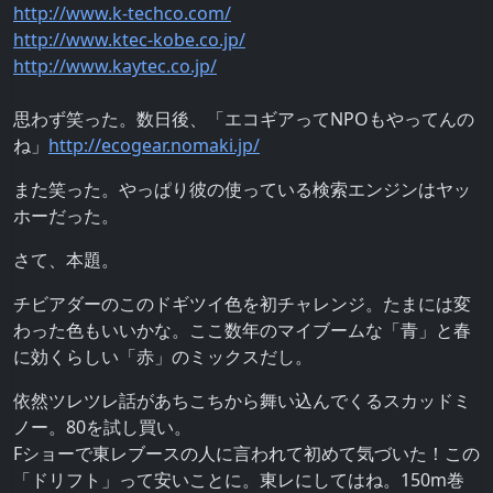
http://www.k-techco.com/
http://www.ktec-kobe.co.jp/
http://www.kaytec.co.jp/
思わず笑った。数日後、「エコギアってNPOもやってんの
ね」
http://ecogear.nomaki.jp/
また笑った。やっぱり彼の使っている検索エンジンはヤッ
ホーだった。
さて、本題。
チビアダーのこのドギツイ色を初チャレンジ。たまには変
わった色もいいかな。ここ数年のマイブームな「青」と春
に効くらしい「赤」のミックスだし。
依然ツレツレ話があちこちから舞い込んでくるスカッドミ
ノー。80を試し買い。
Fショーで東レブースの人に言われて初めて気づいた！この
「ドリフト」って安いことに。東レにしてはね。150m巻