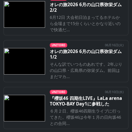
オレの旅2026 6月の山口県弥栄ダム
2/2
6月12日 大会初日泊まってるホテルか
ら会場まで15分くらいとかなり近いの
で快適だ...
06月16日(
火
)
UNITORO
オレの旅2026 6月の山口県弥栄ダム
1/2
そんな訳でいつものあれです。2年ぶり
の山口県・広島県の弥栄ダム。前回は
まだマカ...
06月10日(
水
)
UNITORO
『櫻坂46 四期生LIVE』LaLa arena
TOKYO-BAY Day1に参戦した
６月２日、櫻坂46四期生ライブに行っ
てきた。櫻坂46は今年１月の日向坂46
との合同...