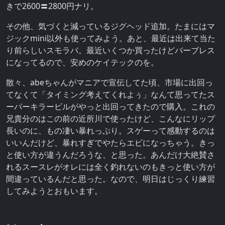
きで2600〓2800円ナリ。
その他、気づくと減っているジグヘッド追加。たまにはマ
ジックmini以外も使ってみよう。あと、最近は出来て当た
り前らしいスモラバ。最近いくつか買ったけどバーブレス
になってるので、安めのケイテックのを。
散々、abeちゃんがマニアで宣伝してた頃、市場に出回っ
てなくて「タイミング考えてくれよぅ」なんて思ってたス
ーパーキラービルがやっと出回ってきたので購入。これの
兄貴分のはこの前の近所川で使ったけど、こんなにリップ
長いのに、もの凄い暴れっぷり。スゲーって感動するのは
いいんだけど、暴れすぎでやたらエビになっちゃう。きっ
と使い方が違うんだろうな、と思った。あんだけ大絶賛さ
れるスースレがオレには全く釣れないのもきっと使い方が
間違っているんだと思った。なので、明日はじっくり練習
してみようとおもいます。