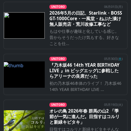
06月01日(
月
)
UNITORO
2026年5月の日記、Starlink・BOSS
GT-1000Core・一風堂・ねぶた漬け
無人販売店・荒川改修工事など
もはや仕事が趣味と化している感じ。
昔からそうだったけ気もする。好きな
ことを仕...
05月30日(
土
)
UNITORO
『乃⽊坂46 14th YEAR BIRTHDAY
LIVE 』in ビッグエッグに参戦した
らアリーナの良席だった
初の乃木坂46本体のライブ！ 乃木坂46
14th YEAR BIRTHDAY LIVE ...
05月19日(
火
)
UNITORO
オレの鳥 2026年春 群馬の山2 「季
節が一気に進んだ。目指すはコルリ
と新緑キビタキ」
目指すはコルリと新緑キビタキそんな