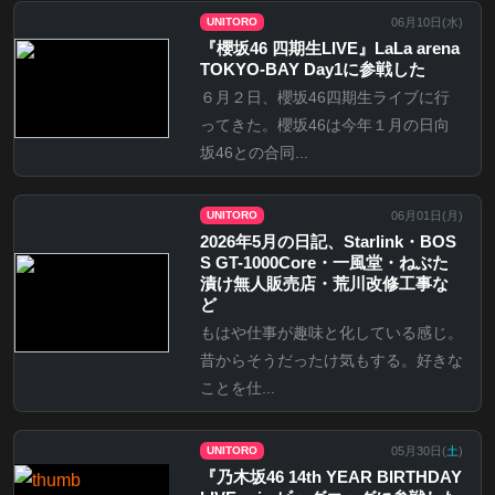
06月10日(
水
)
UNITORO
『櫻坂46 四期生LIVE』LaLa arena
TOKYO-BAY Day1に参戦した
６月２日、櫻坂46四期生ライブに行
ってきた。櫻坂46は今年１月の日向
坂46との合同...
06月01日(
月
)
UNITORO
2026年5月の日記、Starlink・BOS
S GT-1000Core・一風堂・ねぶた
漬け無人販売店・荒川改修工事な
ど
もはや仕事が趣味と化している感じ。
昔からそうだったけ気もする。好きな
ことを仕...
05月30日(
土
)
UNITORO
『乃⽊坂46 14th YEAR BIRTHDAY