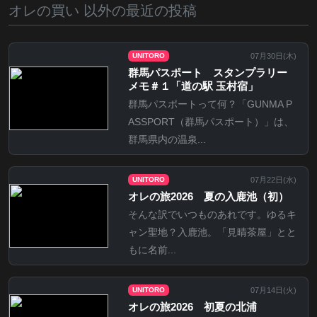
オレの買い 以外の最近の投稿
07月30日(
木
)
UNITORO
群馬パスポート スタンプラリー
メモ＃１「道の駅 玉村宿」
群馬パスポートって何？「GUNMA P
ASSPORT（群馬パスポート）」は、
群馬県内の温泉...
07月22日(
水
)
UNITORO
オレの旅2026 夏の入鹿池（初）
そんな訳でいつものあれです。ゆるキ
ャン聖地？入鹿池。「見晴茶屋」とと
もに名前...
07月14日(
火
)
UNITORO
オレの旅2026 初夏の北浦