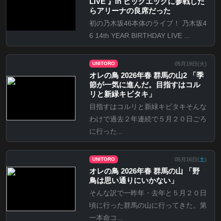
LIVE 』in ビッグエッグに参戦した
らアリーナの良席だった
初の乃木坂46本体のライブ！ 乃木坂4
6 14th YEAR BIRTHDAY LIVE ...
05月19日(
火
)
UNITORO
オレの鳥 2026年春 群馬の山2 「季
節が一気に進んだ。目指すはコル
リと新緑キビタキ」
目指すはコルリと新緑キビタキそんな
わけで過去２年連続で５月２０日ごろ
に行った...
05月16日(
土
)
UNITORO
オレの鳥 2026年春 群馬の山 「野
鳥は思い通りにいかない」
そんな訳で一昨年・去年と５月２０日
頃に行った群馬の山に行ってきた。第
一本命コ...