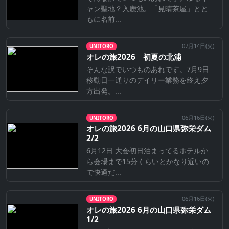
ャン聖地？入鹿池。「見晴茶屋」とと
もに名前...
07月14日(
火
)
UNITORO
オレの旅2026 初夏の北浦
そんな訳でいつものあれです。7月9日
移動日一通りのデイリー業務を終え夕
方出発。...
06月16日(
火
)
UNITORO
オレの旅2026 6月の山口県弥栄ダム
2/2
6月12日 大会初日泊まってるホテルか
ら会場まで15分くらいとかなり近いの
で快適だ...
06月16日(
火
)
UNITORO
オレの旅2026 6月の山口県弥栄ダム
1/2