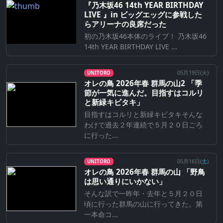
『乃⽊坂46 14th YEAR BIRTHDAY
LIVE 』in ビッグエッグに参戦した
らアリーナの良席だった
初の乃木坂46本体のライブ！ 乃木坂46
14th YEAR BIRTHDAY LIVE ...
05月19日(
火
)
UNITORO
オレの鳥 2026年春 群馬の山2 「季
節が一気に進んだ。目指すはコルリ
と新緑キビタキ」
目指すはコルリと新緑キビタキそんな
わけで過去２年連続で５月２０日ごろ
に行った...
05月16日(
土
)
UNITORO
オレの鳥 2026年春 群馬の山 「野鳥
は思い通りにいかない」
そんな訳で一昨年・去年と５月２０日
頃に行った群馬の山に行ってきた。第
一本命コ...