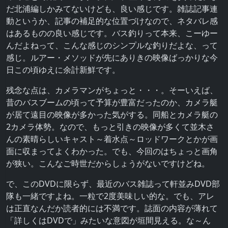
だ北浦編しかみてないけども、良い感じです。雑誌記事連
動というか、記事の補足的な位置づけなので、ネタバレ感
はあるものの良い感じです。バス釣りって本来、こーゆー
んだよねって、こんな感じのシンプルな釣りだよな、って
感じ。ルアー・メソッドが先にありきの映像ばっかりな今
日この頃ゆえに余計新鮮です。
残念な点は、カメラマンがちょっと・・・。そーいえば、
昔のバスブームの頃って予算が豊富だったのか、カメラ艇
が居て遠目の映像が多かった気がする。同船とカメラ艇の
2カメラ体勢。なので、もっと引きの映像が多くて並木さ
んの素晴らしいキャスト～着水点～ロッドワークとかが画
面に収まってよくわかった。でも、今回のはちょっと画角
が狭い。こんなご時世だからしょうがないですけどね。
で、このDVDに限らず、最近のバス雑誌って軒並みDVD部
隊も一緒ですよね。一粒で2度美味しい的な。でも、アレ
は正直なんだか読者的には不満です。誌面の内容が薄れて
「詳しくはDVDで」みたいな意図が垣間見える。な～ん