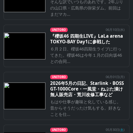
そんな訳でいつものあれです。2年ぶり
の山口県・広島県の弥栄ダム。前回は
まだマカ...
06月10日(
水
)
UNITORO
『櫻坂46 四期生LIVE』LaLa arena
TOKYO-BAY Day1に参戦した
６月２日、櫻坂46四期生ライブに行っ
てきた。櫻坂46は今年１月の日向坂46
との合同...
06月01日(
月
)
UNITORO
2026年5月の日記、Starlink・BOSS
GT-1000Core・一風堂・ねぶた漬け
無人販売店・荒川改修工事など
もはや仕事が趣味と化している感じ。
昔からそうだったけ気もする。好きな
ことを仕...
05月30日(
土
)
UNITORO