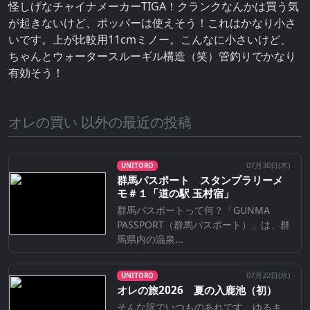
怪しげなチャイナメーカーTIGA！クランクなんかは買う気
が起きないけど、ポッパーは使えそう！これはかなり小さ
いです。上が比較用11cmミノー。こんなに小さいけど、
ちゃんとウォータースルーギル構造（笑）管釣りでかなり
有効そう！
オレの買い 以外の最近の投稿
07月30日(
木
)
UNITORO
群馬パスポート スタンプラリーメ
モ＃１「道の駅 玉村宿」
群馬パスポートって何？「GUNMA
PASSPORT（群馬パスポート）」は、群
馬県内の温泉...
07月22日(
水
)
UNITORO
オレの旅2026 夏の入鹿池（初）
そんな訳でいつものあれです。ゆるキ