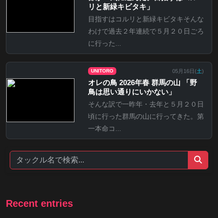
リと新緑キビタキ」
目指すはコルリと新緑キビタキそんな
わけで過去２年連続で５月２０日ごろ
に行った...
05月16日(
土
)
UNITORO
オレの鳥 2026年春 群馬の山 「野
鳥は思い通りにいかない」
そんな訳で一昨年・去年と５月２０日
頃に行った群馬の山に行ってきた。第
一本命コ...
Recent entries