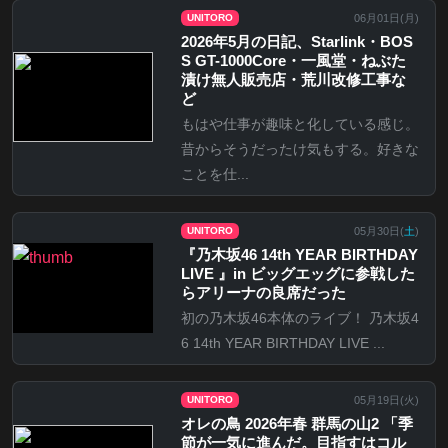
06月01日(
月
)
UNITORO
2026年5月の日記、Starlink・BOS
S GT-1000Core・一風堂・ねぶた
漬け無人販売店・荒川改修工事な
ど
もはや仕事が趣味と化している感じ。
昔からそうだったけ気もする。好きな
ことを仕...
05月30日(
土
)
UNITORO
『乃⽊坂46 14th YEAR BIRTHDAY
LIVE 』in ビッグエッグに参戦した
らアリーナの良席だった
初の乃木坂46本体のライブ！ 乃木坂4
6 14th YEAR BIRTHDAY LIVE ...
05月19日(
火
)
UNITORO
オレの鳥 2026年春 群馬の山2 「季
節が一気に進んだ。目指すはコル