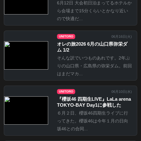
6月12日 大会初日泊まってるホテルか
ら会場まで15分くらいとかなり近い
ので快適だ...
06月16日(
火
)
UNITORO
オレの旅2026 6月の山口県弥栄ダ
ム 1/2
そんな訳でいつものあれです。2年ぶ
りの山口県・広島県の弥栄ダム。前回
はまだマカ...
06月10日(
水
)
UNITORO
『櫻坂46 四期生LIVE』LaLa arena
TOKYO-BAY Day1に参戦した
６月２日、櫻坂46四期生ライブに行
ってきた。櫻坂46は今年１月の日向
坂46との合同...