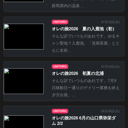
群馬県内の温泉...
07月22日(
水
)
UNITORO
オレの旅2026 夏の入鹿池（初）
そんな訳でいつものあれです。ゆるキ
ャン聖地？入鹿池。「見晴茶屋」とと
もに名前...
07月14日(
火
)
UNITORO
オレの旅2026 初夏の北浦
そんな訳でいつものあれです。7月9
日移動日一通りのデイリー業務を終え
夕方出発。...
06月16日(
火
)
UNITORO
オレの旅2026 6月の山口県弥栄ダ
ム 2/2