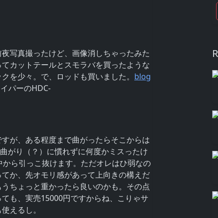
R
前夜写真撮ったけど、画像消しちゃったみた
ってカットテールとスモラバを買ったような
ックを少々。で、ロッドも買いました。
blog
イパーのHDC-
ですが、ある程度まで曲がったらそこからは
期曲がり（？）に慣れずに何度かミスったけ
中から引っこ抜けます。ただオレはひ弱なの
ってか、先オモリ感があって上向きの構えだ
もうちょっと重かったら良いのかも。その点
ても、実売15000円ですからね、こりゃサ
も使えるし。