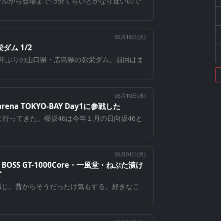
ホテルから会場まで15分くらいとかなり近いので
06月16日(
火
)
ダム 1/2
2年ぶりの山口県・広島県の弥栄ダム。前回はま
06月10日(
水
)
rena TOKYO-BAY Day1に参戦した
に行ってきた。櫻坂46は今年１月の日向坂46と
06月01日(
月
)
・BOSS GT-1000Core・一風堂・ねぶた漬け
ど
感じ。昔からそうだったけ気もする。好きなこ