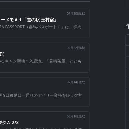
07月30日(
木
)
ーメモ＃１「道の駅 玉村宿」
A PASSPORT（群馬パスポート）」は、群馬
07月22日(
水
)
初）
ゆるキャン聖地？入鹿池。「見晴茶屋」ととも
07月14日(
火
)
月9日移動日一通りのデイリー業務を終え夕方
06月16日(
火
)
ダム 2/2