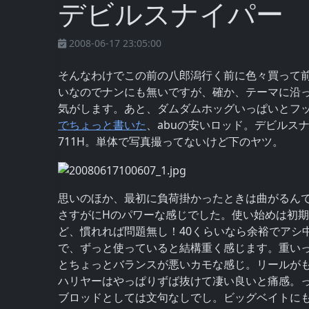
デビルスナイパー
2008-06-17 23:05:00
そんなわけでこの前の八郎潟行く前に色々買って
いなのでナンにも無いですが、確か、テーマに沿
気がします。あと、ダムダムホッグいっぱいとフ
でちょっと書いた
、abuの安いロッド。デビルスナ
711H。単体で写真撮ってないけど下のヤツ。
思いのほか、最初に負荷掛かったときは曲がるん
さすがにHのパワーな感じでした。使い始めは初
ど、慣れれば問題無し！40くらいなら余裕でアシ
で、ずっと使っていると結構重く感じます。重い
とちょっとバランスが悪いカモな感じ。リールが
ハリヤーはやっぱりずば抜けて凄い良いと痛感。っ
ブロッドとしては文句なしでし。ビッグベイトに