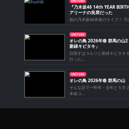
UNITORO
『乃⽊坂46 14th YEAR BI
アリーナの良席だった
初の乃木坂46本体のライブ！ 乃木坂46 1
UNITORO
オレの鳥 2026年春 群馬の
新緑キビタキ」
目指すはコルリと新緑キビタキ
行った...
UNITORO
オレの鳥 2026年春 群馬の
そんな訳で一昨年・去年と５月
本命コ...