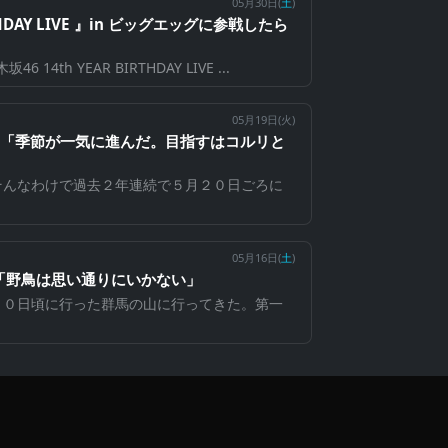
05月30日(
土
)
RTHDAY LIVE 』in ビッグエッグに参戦したら
4th YEAR BIRTHDAY LIVE ...
05月19日(
火
)
山2 「季節が一気に進んだ。目指すはコルリと
そんなわけで過去２年連続で５月２０日ごろに
05月16日(
土
)
山 「野鳥は思い通りにいかない」
２０日頃に行った群馬の山に行ってきた。第一