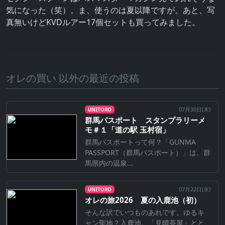
気になった（笑）。ま、使うのは夏以降ですが。あと、写
真無いけどKVDルアー17個セットも買ってみました。
オレの買い 以外の最近の投稿
07月30日(
木
)
UNITORO
群馬パスポート スタンプラリーメ
モ＃１「道の駅 玉村宿」
群馬パスポートって何？「GUNMA
PASSPORT（群馬パスポート）」は、群
馬県内の温泉...
07月22日(
水
)
UNITORO
オレの旅2026 夏の入鹿池（初）
そんな訳でいつものあれです。ゆるキ
ャン聖地？入鹿池。「見晴茶屋」とと