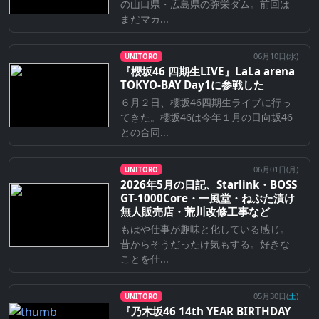
の山口県・広島県の弥栄ダム。前回は
まだマカ...
06月10日(
水
)
UNITORO
『櫻坂46 四期生LIVE』LaLa arena
TOKYO-BAY Day1に参戦した
６月２日、櫻坂46四期生ライブに行っ
てきた。櫻坂46は今年１月の日向坂46
との合同...
06月01日(
月
)
UNITORO
2026年5月の日記、Starlink・BOSS
GT-1000Core・一風堂・ねぶた漬け
無人販売店・荒川改修工事など
もはや仕事が趣味と化している感じ。
昔からそうだったけ気もする。好きな
ことを仕...
05月30日(
土
)
UNITORO
『乃⽊坂46 14th YEAR BIRTHDAY