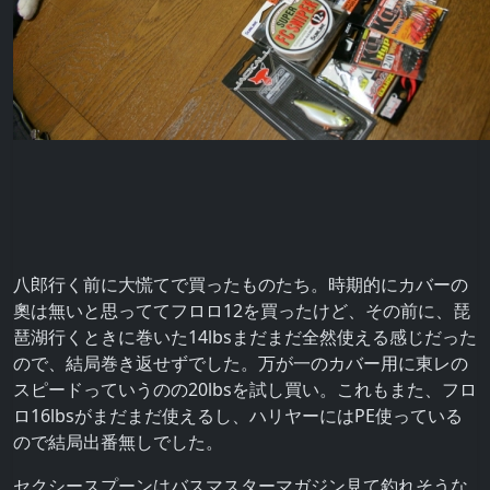
八郎行く前に大慌てで買ったものたち。時期的にカバーの
奧は無いと思っててフロロ12を買ったけど、その前に、琵
琶湖行くときに巻いた14lbsまだまだ全然使える感じだった
ので、結局巻き返せずでした。万が一のカバー用に東レの
スピードっていうのの20lbsを試し買い。これもまた、フロ
ロ16lbsがまだまだ使えるし、ハリヤーにはPE使っている
ので結局出番無しでした。
セクシースプーンはバスマスターマガジン見て釣れそうな