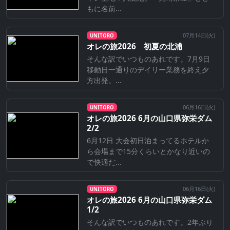
もに名前...
07月14日(
火
)
UNITORO
オレの旅2026 初夏の北浦
そんな訳でいつものあれです。7月9日
移動日一通りのデイリー業務を終え夕
方出発。...
06月16日(
火
)
UNITORO
オレの旅2026 6月の山口県弥栄ダム
2/2
6月12日 大会初日泊まってるホテルか
ら会場まで15分くらいとかなり近いの
で快適だ...
06月16日(
火
)
UNITORO
オレの旅2026 6月の山口県弥栄ダム
1/2
そんな訳でいつものあれです。2年ぶり