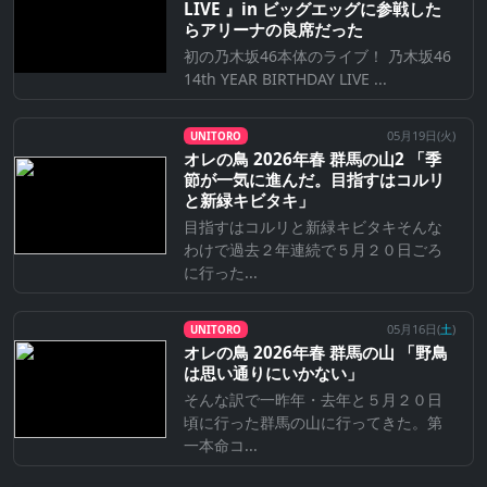
LIVE 』in ビッグエッグに参戦した
らアリーナの良席だった
初の乃木坂46本体のライブ！ 乃木坂46
14th YEAR BIRTHDAY LIVE ...
05月19日(
火
)
UNITORO
オレの鳥 2026年春 群馬の山2 「季
節が一気に進んだ。目指すはコルリ
と新緑キビタキ」
目指すはコルリと新緑キビタキそんな
わけで過去２年連続で５月２０日ごろ
に行った...
05月16日(
土
)
UNITORO
オレの鳥 2026年春 群馬の山 「野鳥
は思い通りにいかない」
そんな訳で一昨年・去年と５月２０日
頃に行った群馬の山に行ってきた。第
一本命コ...