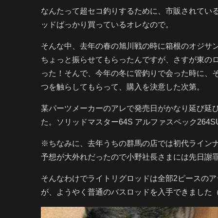
なんたって超セコ釣りするために、市販されてい
ッドばっかり買っているオレなので。
そんな中、去年の春の旭川戦の時に箱根のオジサ
ちょっと振らせてもらったんですが、さすが東の
った！そんで、今年の冬に管釣りで会った時に、
つを触らしてもらって、購入を決意した次第。
某パーツメーカーのアレで発売日がかなり延び延
た。ソリッドマスター64S アルファスペック264S
※ちなみに、去年うちの群馬の店では初代ライン
予想が大外れだったので小野社長さまには先日謝
そんなわけでライトリグロッドは全部2ピースの
が、ようやく普通のバスロッドを入手できました