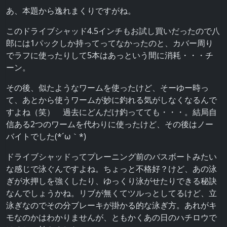
あ、本題から逸れまくりですがね。
このドライブシャッド4.5インチもお試し買いだったので八
郎には1パックしか持ってってなかったのと、カバー周り
でラフに使ったりして5本はあっという間に消耗・・・チ
ーン。
その後、似たようなワームを使ったけど、そーゆー時っ
て、あとから使うワームが妙に釣れる気がしなくなるんで
すよね（笑） 過去にどんだけ釣ってても・・・。結局自
信ある2つのワームを代わりに使ったけど、その後はノー
バイトでした(*´ω｀*)
ドライブシャッドってプレーニング前のバスボートみたい
な感じで泳ぐんですよね。ちょっと不格好？けど、あの泳
ぎが水押しを強くしたり、ゆっくり泳がせたりできる秘訣
なんでしょうかね。リブが無くてツルっとしてるけど、立
泳ぎなのでその分ブレーキが掛かる的な泳ぎ方。あれがキ
モなのかはわかりませんが、ともかくあの日のハチロウで