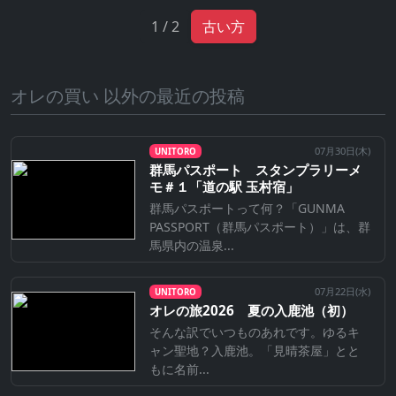
1 / 2
古い方
オレの買い 以外の最近の投稿
07月30日(
木
)
UNITORO
群馬パスポート スタンプラリーメ
モ＃１「道の駅 玉村宿」
群馬パスポートって何？「GUNMA
PASSPORT（群馬パスポート）」は、群
馬県内の温泉...
07月22日(
水
)
UNITORO
オレの旅2026 夏の入鹿池（初）
そんな訳でいつものあれです。ゆるキ
ャン聖地？入鹿池。「見晴茶屋」とと
もに名前...