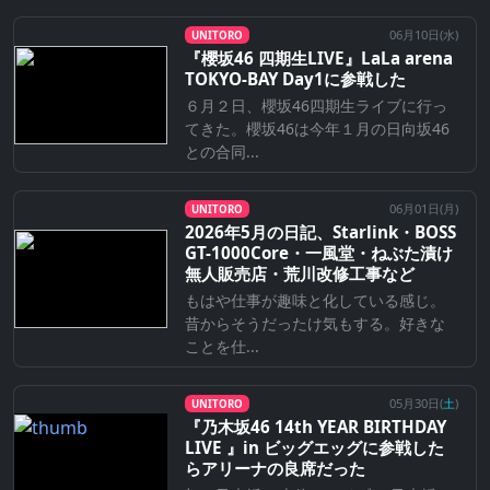
06月10日(
水
)
UNITORO
『櫻坂46 四期生LIVE』LaLa arena
TOKYO-BAY Day1に参戦した
６月２日、櫻坂46四期生ライブに行っ
てきた。櫻坂46は今年１月の日向坂46
との合同...
06月01日(
月
)
UNITORO
2026年5月の日記、Starlink・BOSS
GT-1000Core・一風堂・ねぶた漬け
無人販売店・荒川改修工事など
もはや仕事が趣味と化している感じ。
昔からそうだったけ気もする。好きな
ことを仕...
05月30日(
土
)
UNITORO
『乃⽊坂46 14th YEAR BIRTHDAY
LIVE 』in ビッグエッグに参戦した
らアリーナの良席だった