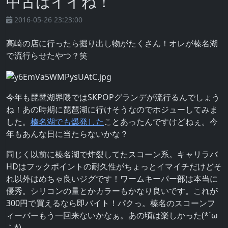
中古はイイね！
2016-05-26 23:23:00
高崎の店に行ったら掘り出し物がたくさん！オレが榛名湖
で流行らせたやつ？笑
今年も琵琶湖界隈ではSKPOPグランデが流行るんでしょう
ね！あの時期に琵琶湖に行けそうなのでホジューしてみま
した。
榛名湖でも爆発した
ことあったんですけどねぇ。今
年もあんな日に当たらないかな？
同じく以前に榛名湖で炸裂してたスコーン系。キャリラバ
HDはフックポイントの耐久性がちょっとイマイチだけどそ
れ以外はめちゃ良いジグです！ワームキーパー部は本当に
優秀。シリコンの量とかカラーもかなり良いです。これが
300円で買えるなら即バイト！パクっ。榛名のスコーンフ
ィーバーもう一回来ないかなぁ。あの頃は楽しかった(*´ω
｀*)