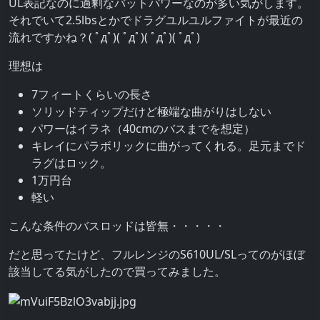
UL表記なのに過剰なバットパワーなのが多い気がします。
それでいて2.5lbsとかでドラグユルユルファイトが最近の
流れですかね？( ﾟдﾟ)( ﾟдﾟ)( ﾟдﾟ)( ﾟдﾟ)
理想は
7フィートくらいの長さ
ソリッドティップだけど極端な曲がりはしない
パワーはイラネ（40cmのバスまでを想定）
キレイにパラボリックに曲がってくれる。足元までド
ラグはロック。
1万円台
軽い
こんな条件のバスロッドは皆無・・・・・
だと思ってたけど、フルレンジのS610UL/SLってのがほぼ
該当してる気がしたので買ってみました。