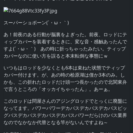
スーパーショボーン(´・ω・｀)
あ！前夜のある行動が脳裏をよぎった。前夜、ロッドにテ
ィップカバーを装着するときに、変な音・感触あったんで
すよ(´・ω・｀) あの時に折っちゃったみたい。ティップ
カバーなのに使い方を誤ると本末転倒な事態にｗ
いつもはロッドを少なくとも6本は束ねた状態でティップ
カバー付けます。が、あの時の桧原湖は僅か3本のみ。し
かも、この折れたロッドだけ頭一つ長かったので北関東弁
で言うところの「オッカイちゃったん」。あーぁ。
このロッドは問屋さんのアジングロッドでとっくに廃盤に
なってます。パワーパワーデカバスデカバスデカバスビッ
グバスデカバスデカバスデカバスパワーだらけのバス業界
なのでなかなか代替となる竿がないんですよね～