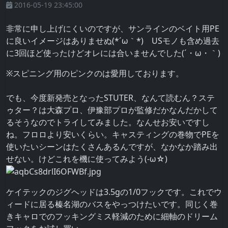
2016-05-19 23:45:00
非常に申し上げにくいのですが、サンラインのベイト用PE
に良いイメージはありませぬ(*´ω｀*) USモノも含め過去
に3回ほど使ったけどオレには合いませんでした(´・ω・｀)
※スピニング用のピンクのは愛用しております。
でも、今度新発売となったSTUTER、なんて読むん？ステ
ゥター？は大森プロ、伊豫部プロが監修だかなんだかして
るそうなのでトライしてみました。なんせお安いですし
ね。フロロより安いくらい。キャスティングの巻物でPEを
使いたいシーンはたくさんあるんですが、なかなか踏み出
せない。けどこれを機に使ってみよう(-ω☆)
ケイテックのジグヘッドは3.5gの1/0フックです。これでウ
ィードに居る榛名湖のバスをやっつけたいです。同じく巻
きキャロでのフッキングミス軽減のために細軸のドリーム