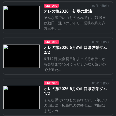
07月14日(
火
)
UNITORO
オレの旅2026 初夏の北浦
そんな訳でいつものあれです。7月9日
移動日一通りのデイリー業務を終え夕
方出発。...
06月16日(
火
)
UNITORO
オレの旅2026 6月の山口県弥栄ダム
2/2
6月12日 大会初日泊まってるホテルか
ら会場まで15分くらいとかなり近いの
で快適だ...
06月16日(
火
)
UNITORO
オレの旅2026 6月の山口県弥栄ダム
1/2
そんな訳でいつものあれです。2年ぶり
の山口県・広島県の弥栄ダム。前回は
まだマカ...