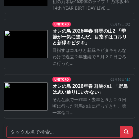
初の乃木坂46本体のライブ！ 乃木坂46
14th YEAR BIRTHDAY LIVE ...
05月19日(
火
)
UNITORO
オレの鳥 2026年春 群馬の山2 「季
節が一気に進んだ。目指すはコルリ
と新緑キビタキ」
目指すはコルリと新緑キビタキそんな
わけで過去２年連続で５月２０日ごろ
に行った...
05月16日(
土
)
UNITORO
オレの鳥 2026年春 群馬の山 「野鳥
は思い通りにいかない」
そんな訳で一昨年・去年と５月２０日
頃に行った群馬の山に行ってきた。第
一本命コ...