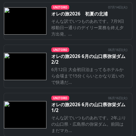
07月14日(
火
)
UNITORO
オレの旅2026 初夏の北浦
そんな訳でいつものあれです。7月9日
移動日一通りのデイリー業務を終え夕
方出発。...
06月16日(
火
)
UNITORO
オレの旅2026 6月の山口県弥栄ダム
2/2
6月12日 大会初日泊まってるホテルか
ら会場まで15分くらいとかなり近いの
で快適だ...
06月16日(
火
)
UNITORO
オレの旅2026 6月の山口県弥栄ダム
1/2
そんな訳でいつものあれです。2年ぶり
の山口県・広島県の弥栄ダム。前回は
まだマカ...