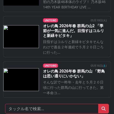
初の乃木坂46本体のライブ！ 乃木坂46
14th YEAR BIRTHDAY LIVE ...
05月19日(
火
)
UNITORO
オレの鳥 2026年春 群馬の山2 「季
節が一気に進んだ。目指すはコルリ
と新緑キビタキ」
目指すはコルリと新緑キビタキそんな
わけで過去２年連続で５月２０日ごろ
に行った...
05月16日(
土
)
UNITORO
オレの鳥 2026年春 群馬の山 「野鳥
は思い通りにいかない」
そんな訳で一昨年・去年と５月２０日
頃に行った群馬の山に行ってきた。第
一本命コ...