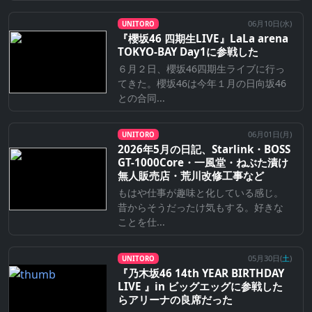
06月10日(
水
)
UNITORO
『櫻坂46 四期生LIVE』LaLa arena
TOKYO-BAY Day1に参戦した
６月２日、櫻坂46四期生ライブに行っ
てきた。櫻坂46は今年１月の日向坂46
との合同...
06月01日(
月
)
UNITORO
2026年5月の日記、Starlink・BOSS
GT-1000Core・一風堂・ねぶた漬け
無人販売店・荒川改修工事など
もはや仕事が趣味と化している感じ。
昔からそうだったけ気もする。好きな
ことを仕...
05月30日(
土
)
UNITORO
『乃⽊坂46 14th YEAR BIRTHDAY
LIVE 』in ビッグエッグに参戦した
らアリーナの良席だった