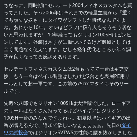
ちなみに、同時期にセルテート2004フィネスカスタムも買
ってました。そう2006年はそれまでの軽量主義から「重く
ても頑丈な奴も」にダイワがシフトした時代なんですよ
ね。あれから10年。オレほどラフに扱う人もそうそう居な
いと思われますが、10年経ってもジリオン100SHはピンピ
ンしてます。外装はさすがに傷ついてるけど機械としては
全く問題なく使えてます。むしろ経年劣化どころか年々調
子が良くなってる感さえあります。
セルテートフィネスカスタムは2台もってて一台はギア交
換、もう一台はベイル調整はしたけど2台とも表層PE用リ
ールとして超一軍です。この前の75cmマダイもそのリー
ルです。
先週の八郎でもジリオン100SHは大活躍でした。ローギア
のリールはたくさん持ってるけどハイギアはジリオン
100SH一台のみなんですよね～。初夏以降はハイギアの出
番が増えるんで、追加で欲しいなぁぁぁぁぁ。先日の
ダイ
ワの試投会
ではジリオンSVTWSの性能に腰を抜かしました