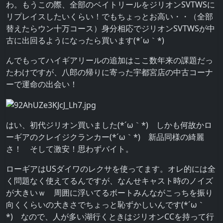
わ。もうこの際、全部のベイトリールをジリオンSVTWSに
リプレイスしたいくらい！でもちょっとお高い・・（全部
替えたらウン十万コース）身分相応でジリオンSVTWSが中
古に出回るようになったら買います(*´ω｀*)
んでもってハイギアリールの追加はここ数年来の課題だっ
たわけですが、八郎の帰りに寄った宇都宮店の中古コーナ
ーで運命の出会い！
はい、初代ジリオン買いました(*´ω｀*) しかも何故かロ
ーギアのクレイジクランカー(*´ω｀*) 新品同様の綺麗
さ！ そして激安！思わずバイト。
ローギアはUSダイワのレクサを使ってます。オレ的には全
く問題なく使えてるんですが、なんせキャスト時のノイズ
が大きいｗ 周囲に浮いてるボートみんながこっちを振り
向くくらいの大きさでちょっと恥ずかしいんです(*´ω｀
*) なので、人が多い湖行くときはジリオンCCを持って行