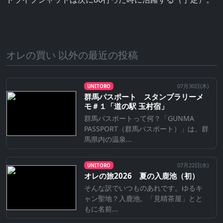
オレの買い 以外の最近の投稿
07月30日(
木
)
UNITORO
群馬パスポート スタンプラリーメ
モ＃１「道の駅 玉村宿」
群馬パスポートって何？「GUNMA
PASSPORT（群馬パスポート）」は、群
馬県内の温泉...
07月22日(
水
)
UNITORO
オレの旅2026 夏の入鹿池（初）
そんな訳でいつものあれです。ゆるキ
ャン聖地？入鹿池。「見晴茶屋」とと
もに名前...