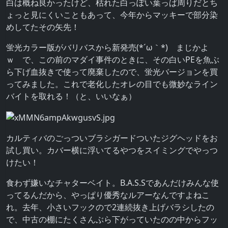
白は概ね良かったけど、枯れた白っぽい葉っぱ周りだとち
ょっと見にくいこともあって、今年からマッキーで部分染
めしてたその矢先！
蛍光カラー版がバリバスから新発売(*´ω｀*) まじかよ
ｗ で、この前のマダイ事件のときに、その白いPEを魚ぶ
ら下げ血抜きで使って廃棄したので、蛍光バージョンを買
ってみました。これで老化したオレの目でも微妙なライン
バイトを取れる！（と、いいなぁ）
カルティバのごっついブラシガードついたジグヘッドをお
試し買い。カバー横に浮いてるやつをスイミングでやっつ
けたい！
食わず嫌いなチャターベイト。B.A.S.Sであんだけみんな使
ってるんだから、やっぱり優秀なルアーなんですよねこ
れ。去年、小さいフックので2連続抜き上げバラシしたの
で、中古の棚にたくさんぶら下がっていたのの中からフッ