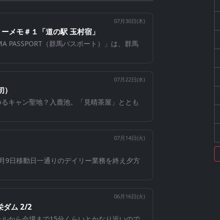
07月30日(
木
)
ーメモ＃１「道の駅 玉村宿」
A PASSPORT（群馬パスポート）」は、群馬
07月22日(
水
)
初）
ゆるキャン聖地？入鹿池。「見晴茶屋」ととも
07月14日(
火
)
月9日移動日一通りのデイリー業務を終え夕方
06月16日(
火
)
ダム 2/2
ホテルから会場まで15分くらいとかなり近いので