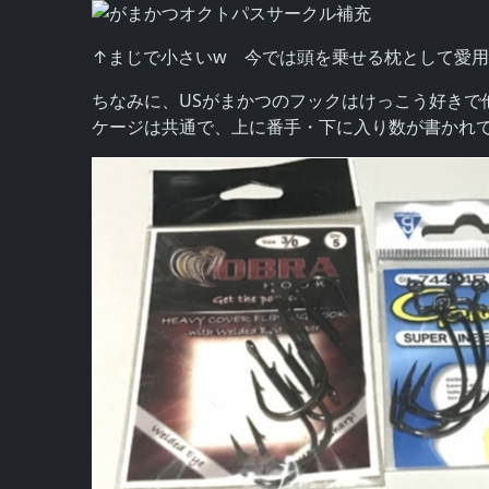
↑まじで小さいw 今では頭を乗せる枕として愛
ちなみに、USがまかつのフックはけっこう好きで
ケージは共通で、上に番手・下に入り数が書かれ