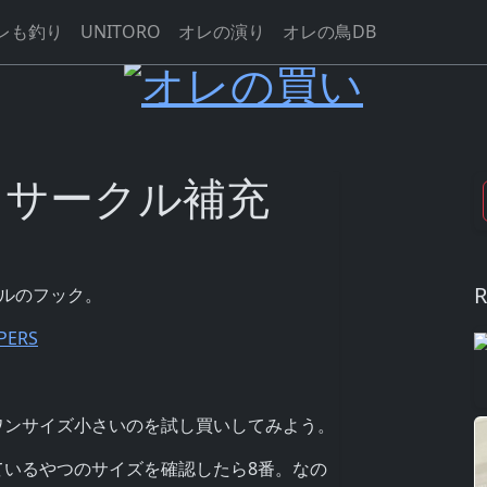
レも釣り
UNITORO
オレの演り
オレの鳥DB
スサークル補充
R
クルのフック。
PERS
ワンサイズ小さいのを試し買いしてみよう。
ているやつのサイズを確認したら8番。なの