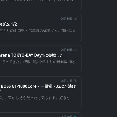
06月16日(
火
)
ダム 1/2
2年ぶりの山口県・広島県の弥栄ダム。前回はま
06月10日(
水
)
rena TOKYO-BAY Day1に参戦した
に行ってきた。櫻坂46は今年１月の日向坂46と
06月01日(
月
)
・BOSS GT-1000Core・一風堂・ねぶた漬け
ど
感じ。昔からそうだったけ気もする。好きなこ
05月30日(
土
)