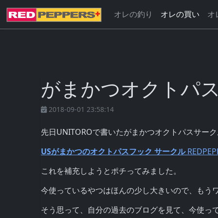
オレの釣り
オレの買い
オ
がまかつオクトパ
2018-09-01 23:58:14
先日UNITOROで書いたがまかつオクトパスサー
USがまかつのオクトパスフック サークル
REDPEP
これを補充しようとポチってみました。
今使っているやつはほんの少し大きいので、もう
そう思って、自分の過去のブログを見て、今使っ