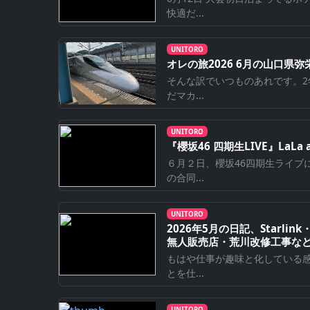
快適だ...
UNITORO
オレの旅2026 6月の山口県弥栄
そんな訳でいつものあれです。
だマカ...
UNITORO
『櫻坂46 四期生LIVE』LaLa a
６月２日、櫻坂46四期生ライブ
の合同...
UNITORO
2026年5月の日記、Starlink
無人販売店・荒川改修工事な
もはや仕事が趣味と化している
とを仕...
UNITORO