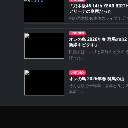
『乃⽊坂46 14th YEAR BI
アリーナの良席だった
初の乃木坂46本体のライブ！ 乃木坂46 1
UNITORO
オレの鳥 2026年春 群馬の
新緑キビタキ」
目指すはコルリと新緑キビタキ
行った...
UNITORO
オレの鳥 2026年春 群馬の
そんな訳で一昨年・去年と５月
本命コ...