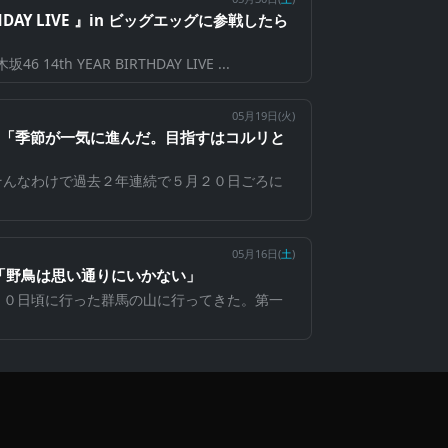
RTHDAY LIVE 』in ビッグエッグに参戦したら
4th YEAR BIRTHDAY LIVE ...
05月19日(
火
)
山2 「季節が一気に進んだ。目指すはコルリと
そんなわけで過去２年連続で５月２０日ごろに
05月16日(
土
)
山 「野鳥は思い通りにいかない」
２０日頃に行った群馬の山に行ってきた。第一