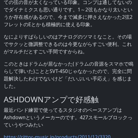
ての弦の音が太くなっている印象。コンプは通してないの
でダイナミクスも思い通りです。1～2弦もかなり太いとい
うか存在感があるので、今まで滅多に押さえなかった2弦2
フレットのEとかも積極的に使える印象。
なによりすばらしいのはアナログのツマミなこと。その場
でサクッと微調整できるのは今更ながらすごい便利。これ
がマルチだとすごい手間ですからね。
このときはドラムが居なかった(ドラムの音源をスマホで鳴
らして弾いた)こととSVT-450じゃなかったので、完全に問
題解決したわけでないけど「だいぶいい手応え」を感じま
した。
ASHDOWNアンプで好感触
最近バンド練習で使ってるスタジオのベースアンプは
Ashdownというメーカーのです。427スモールブロックっ
ていうやつみたい
https://rittor-music.jp/products/2011/12/3320