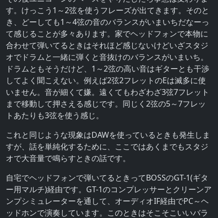
す。けっこう1～2弦を使うフレーズが出てきます。そのと
き、どーしても1～4弦の音のバランスがいまいちだなーっ
て感じることが多々あります。家でヘッドフォンで本物に
合わせて弾いてるときはそれほど感じないけどいざスタジ
オでドラムと一緒に弾くと音抜けのバランスがいまいち。
ドラムともそうだけど、1～2弦の高い音はギターとも干渉
してよく聞こえない。例えば2弦2フレットのEは滅多に使
いません。音が細くて嫌。遠くてもわざわざ3弦7フレット
まで移動して押さえる感じです。同じく2弦の5～7フレッ
トあたりも3弦を使う感じ。
これと同じような現象はDAWを使っているときも発生しま
すが、話を単純化するために、ここではあくまでもスタジ
オで大音量で鳴らすときの話です。
自宅でヘッドフォンで弾いてるときってBOSSのGT-1(ギタ
ー用マルチ)経由です。GT-1のコンプレッサーとクリーンア
ンプシミュレーターを通して、オーディオIF経由でPC～ヘ
ッドホンで演奏しています。このときはそこそこいいバラ