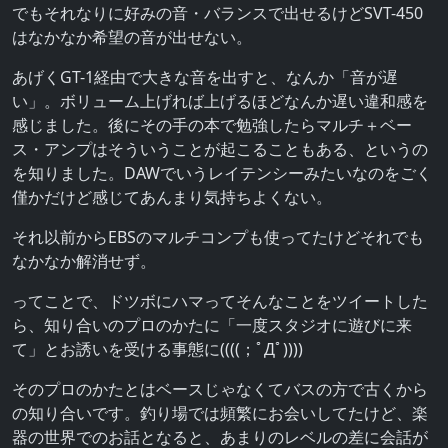
でもそれなりに好みの音・バランスで出せるけどSVT-450
はなかなか希望の音が出せない。
あげくGT-1経由で大きな音を出すと、なんか「音が遅
い」。ボリューム上げれば上げるほどなんか遅い違和感を
感じました。後にその手の本で勉強したらマルチ＋ベー
ス・アンプはそういうことが起こることもある、というの
を知りました。DAWでいうレイテンシーみたいなのをごく
僅かだけど感じてあんまり気持ちよくない。
それ以前からEBSのマルチコンプも使ってたけどそれでも
なかなか解消せず。
ってことで、ドツボにハマってそんなことをツイートした
ら、知り合いのプロのかたに「一度スタジオに遊びに来
て」とお誘いを受ける事態に((((；ﾟДﾟ))))
そのプロのかたとはベースじゃなくてバスの方で古くから
の知り合いです。釣り場では頻繁にお会いしてたけど、楽
器の世界でのお話となると、あまりのレベルの差に会話が