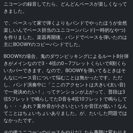
ニコーンの録音してたら、どんどんベースが楽しくなって
きました。
で、ベースって家で弾くよりもバンドでやったほうが全然
楽しいんでベース担当のユニコーンバンド(一時的なやつ)
を作りました。楽器再開後、バンドでベースを弾いたのは
主にBOOWYのコピーバンドでした。
BOOWYの場合、鬼のダウンピッキングによるルート8分弾
きがメインなので3・4弦の0～7フレットくらいで8割くら
いカバーできます。なので、BOOWYを弾いてるときはそ
んなにベース音について悩むことは無かったです。ただ
し、バンド演奏中に「ここのアクセントは大きい(太い音)
で一発決めたい！」ってテンションが上がって、普段は3
弦5フレットで鳴らしてたD音を4弦10フレットで鳴らして
も・・・あれ？案外音が小さいというか音圧が低い！なん
てことはちょいちょいありました。が、たいした問題では
なかったです。
その後ユニコーンのベースをやりだしたら事態は変わりま