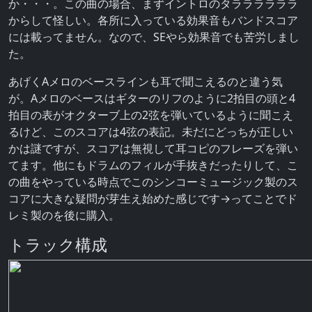
か・・・。この曲の場合、まずイントロのタララララララ
からして怪しい。各所に入っている効果音もバンドスコア
には載ってません。なので、SEやら効果音でも苦労しまし
た。
あげくAメロのベースラインも耳で聞こえるのと違う気
が。Aメロのベースはギターのリフのように2拍目の頭と4
拍目の表がオクターブ上の2弦を弾いているように聞こえ
るけど、このスコアは4弦の表記。未だにどっちが正しい
かは謎ですが、スコアは無視して耳コピのフレーズを弾い
てます。他にもドラムのフィルが手抜きだったりして、こ
の曲をやっている時点でこのシンコーミュージック製のス
コアに大きな疑問が芽生え始めた感じです→ってことでド
レミ製のを後に購入。
トラック構成