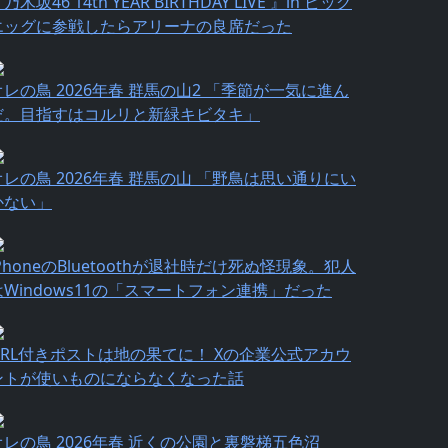
乃⽊坂46 14th YEAR BIRTHDAY LIVE 』in ビッグ
エッグに参戦したらアリーナの良席だった
オレの鳥 2026年春 群馬の山2 「季節が一気に進ん
だ。目指すはコルリと新緑キビタキ」
オレの鳥 2026年春 群馬の山 「野鳥は思い通りにい
かない」
iPhoneのBluetoothが退社時だけ死ぬ怪現象。犯人
はWindows11の「スマートフォン連携」だった
URL付きポストは地の果てに！ Xの企業公式アカウ
ントが使いものにならなくなった話
オレの鳥 2026年春 近くの公園と裏磐梯五色沼