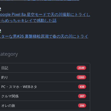
oogle Pixel 8a 星空モードで天の川撮影にトライし
たらめっちゃキレイで感動した話
スターな男#26 裏磐梯桧原湖で春の天の川にトライ
ategory
日記
2549
釣り
2283
PC・スマホ・WEBネタ
438
クルマ関係
287
オレの旅
206