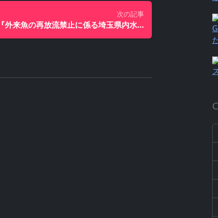
次の記事
『外来魚の再放流禁止に係る埼玉県内水面漁場管理委員会指示の適用範囲』
G
C