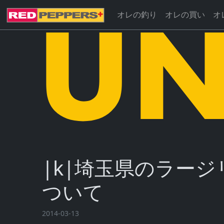
オレの釣り
オレの買い
オ
|k|埼玉県のラー
ついて
2014-03-13