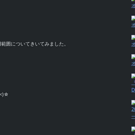
用範囲についてきいてみました。
『
)☆
2