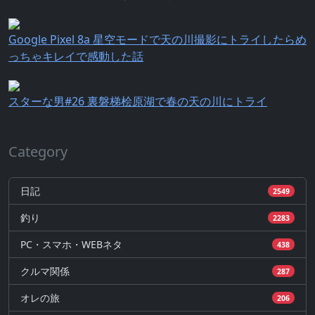
Google Pixel 8a 星空モードで天の川撮影にトライしたらめ
っちゃキレイで感動した話
スターな男#26 裏磐梯桧原湖で春の天の川にトライ
Category
日記
2549
釣り
2283
PC・スマホ・WEBネタ
438
クルマ関係
287
オレの旅
206