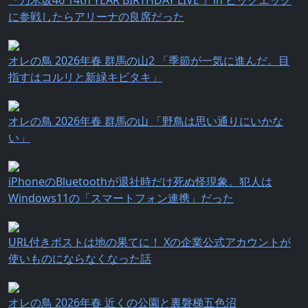
『乃⽊坂46 14th YEAR BIRTHDAY LIVE 』in ビッグエッグ
に参戦したらアリーナの良席だった
オレの鳥 2026年春 群馬の山2 「季節が一気に進んだ。目
指すはコルリと新緑キビタキ」
オレの鳥 2026年春 群馬の山 「野鳥は思い通りにいかな
い」
iPhoneのBluetoothが退社時だけ死ぬ怪現象。犯人は
Windows11の「スマートフォン連携」だった
URL付きポストは地の果てに！ Xの企業公式アカウントが
使いものにならなくなった話
オレの鳥 2026年春 近くの公園と裏磐梯五色沼