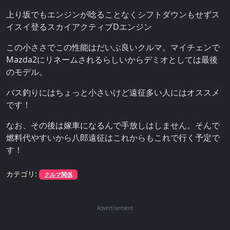
上り坂でもエンジンが唸ることなくシフトダウンもせずス
イスイ登るスカイアクティブDエンジン
この小ささでこの性能はだいぶ良いクルマ。マイチェンで
Mazda2にリネームされるらしいからデミオとしては最後
のモデル。
バス釣りにはちょっと小さいけど遠征多い人にはオススメ
です！
なお、その後は嫁車になるんで手放しはしません。そんで
燃料代やすいから八郎遠征はこれからもこれで行く予定で
す！
カテゴリ:
クルマ関係
Advertisement