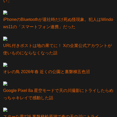
い」
iPhoneのBluetoothが退社時だけ死ぬ怪現象。犯人はWindo
ws11の「スマートフォン連携」だった
URL付きポストは地の果てに！ Xの企業公式アカウントが
使いものにならなくなった話
オレの鳥 2026年春 近くの公園と裏磐梯五色沼
Google Pixel 8a 星空モードで天の川撮影にトライしたらめ
っちゃキレイで感動した話
スターな男#26 裏磐梯桧原湖で春の天の川にトライ