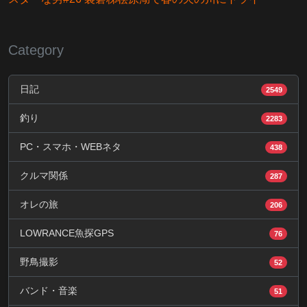
Category
日記
2549
釣り
2283
PC・スマホ・WEBネタ
438
クルマ関係
287
オレの旅
206
LOWRANCE魚探GPS
76
野鳥撮影
52
バンド・音楽
51