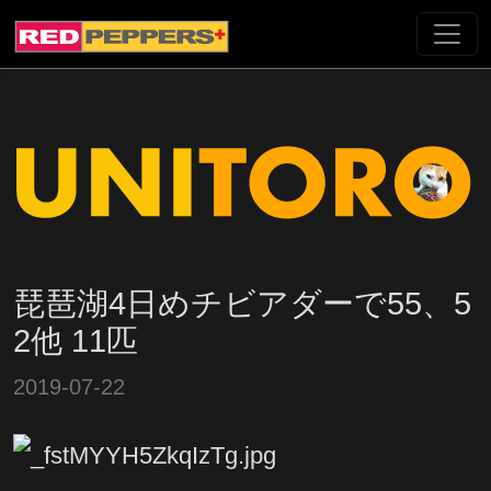
琵琶湖4日めチビアダーで55、5
2他 11匹
2019-07-22