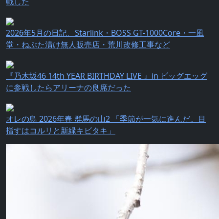
戦した
2026年5月の日記、Starlink・BOSS GT-1000Core・一風
堂・ねぶた漬け無人販売店・荒川改修工事など
『乃⽊坂46 14th YEAR BIRTHDAY LIVE 』in ビッグエッグ
に参戦したらアリーナの良席だった
オレの鳥 2026年春 群馬の山2 「季節が一気に進んだ。目
指すはコルリと新緑キビタキ」