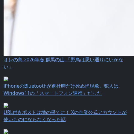
オレの鳥 2026年春 群馬の山 「野鳥は思い通りにいかな
い」
iPhoneのBluetoothが退社時だけ死ぬ怪現象。犯人は
Windows11の「スマートフォン連携」だった
URL付きポストは地の果てに！ Xの企業公式アカウントが
使いものにならなくなった話