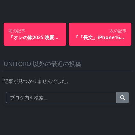
前の記事
次の記事
『オレの旅2025 晩夏の福島県桧原湖』
『「長文」iPhone16の前面ガラスを割ってしまってAppleCareで修理したらめっちゃ苦労し最後に大どんでん返しがあった話』
UNITORO 以外の最近の投稿
記事が見つかりませんでした。