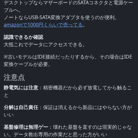
デスクトップならマザーボードのSATAコネクタと電源ケー
ブルへ。
ノートならUSB-SATA変換アダプタを使うのが便利。
amazonで1000円くらいで売ってる
。
認識できるか確認
大抵これでデータにアクセスできる。
※古いモデルはIDE接続だったりするから、その場合はIDE
変換ケーブルが必要。
注意点
静電気には注意
：精密機器だから必ず放電してから触るこ
と
分解は自己責任
：保証は消えるから新品にはやらない方が
いい
基盤修理は無理ゲー
：壊れた基盤を直すのは現実的じゃな
い。データ救出専用の作業だと思った方がいい