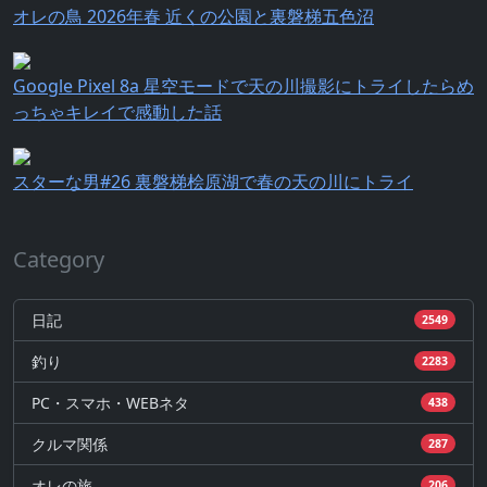
オレの鳥 2026年春 近くの公園と裏磐梯五色沼
Google Pixel 8a 星空モードで天の川撮影にトライしたらめ
っちゃキレイで感動した話
スターな男#26 裏磐梯桧原湖で春の天の川にトライ
Category
日記
2549
釣り
2283
PC・スマホ・WEBネタ
438
クルマ関係
287
オレの旅
206