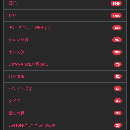
日記
2549
釣り
2283
PC・スマホ・WEBネタ
438
クルマ関係
287
オレの旅
206
LOWRANCE魚探GPS
76
野鳥撮影
52
バンド・音楽
51
ダイワ
46
星の写真
30
DAHON折りたたみ自転車
23