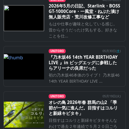
2026年5月の日記、Starlink・BOSS
GT-1000Core・一風堂・ねぶた漬け
無人販売店・荒川改修工事など
もはや仕事が趣味と化している感じ。
昔からそうだったけ気もする。好きな
ことを仕...
05月30日(
土
)
UNITORO
『乃⽊坂46 14th YEAR BIRTHDAY
LIVE 』in ビッグエッグに参戦した
らアリーナの良席だった
初の乃木坂46本体のライブ！ 乃木坂46
14th YEAR BIRTHDAY LIVE ...
05月19日(
火
)
UNITORO
オレの鳥 2026年春 群馬の山2 「季
節が一気に進んだ。目指すはコルリ
と新緑キビタキ」
目指すはコルリと新緑キビタキそんな
わけで過去２年連続で５月２０日ごろ