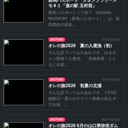
群馬パスポート スタンプラリーメ
モ＃１「道の駅 玉村宿」
群馬パスポートって何？「GUNMA
PASSPORT（群馬パスポート）」は、群
馬県内の温泉...
07月22日(
水
)
UNITORO
オレの旅2026 夏の入鹿池（初）
そんな訳でいつものあれです。ゆるキ
ャン聖地？入鹿池。「見晴茶屋」とと
もに名前...
07月14日(
火
)
UNITORO
オレの旅2026 初夏の北浦
そんな訳でいつものあれです。7月9日
移動日一通りのデイリー業務を終え夕
方出発。...
06月16日(
火
)
UNITORO
オレの旅2026 6月の山口県弥栄ダム