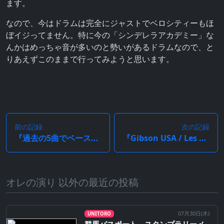
ます。
なので、今はドラムは完全にジャストでベロシティーもほ
ぼイジってません。特に今の「シンデレラアカデミー」な
んかはめっちゃ音が多いのと勢いがあるドラムなので、と
りあえずこのままで行ってみようと思います。
前の記録
次の記録
『過去の5曲でベースとギター再録音＆再ミックス。「I AM A LOSER動画撮り』
『Gibson USA / Les Paul Standard 50s Heritage Cherry Sunburst を買ってみた』
オレの演り 以外の最近の投稿
07月30日(
木
)
UNITORO