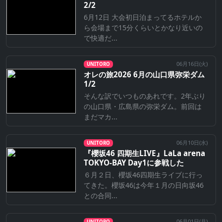
2/2
6月12日 大会初日泊まってるホテルか
ら会場まで15分くらいとかなり近いの
で快適だ...
06月16日(
火
)
UNITORO
オレの旅2026 6月の山口県弥栄ダム
1/2
そんな訳でいつものあれです。2年ぶり
の山口県・広島県の弥栄ダム。前回は
まだマカ...
06月10日(
水
)
UNITORO
『櫻坂46 四期生LIVE』LaLa arena
TOKYO-BAY Day1に参戦した
６月２日、櫻坂46四期生ライブに行っ
てきた。櫻坂46は今年１月の日向坂46
との合同...
06月01日(
月
)
UNITORO