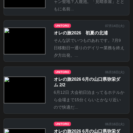
ャン聖地？入鹿池。「見晴茶屋」とと
もに名前...
07月14日(
火
)
UNITORO
オレの旅2026 初夏の北浦
そんな訳でいつものあれです。7月9
日移動日一通りのデイリー業務を終え
夕方出発。...
06月16日(
火
)
UNITORO
オレの旅2026 6月の山口県弥栄ダ
ム 2/2
6月12日 大会初日泊まってるホテルか
ら会場まで15分くらいとかなり近い
ので快適だ...
06月16日(
火
)
UNITORO
オレの旅2026 6月の山口県弥栄ダ