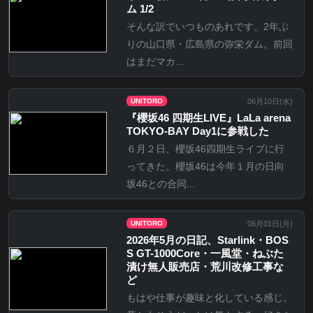
ム 1/2
そんな訳でいつものあれです。2年ぶ
りの山口県・広島県の弥栄ダム。前回
はまだマカ...
06月10日(
水
)
UNITORO
『櫻坂46 四期生LIVE』LaLa arena
TOKYO-BAY Day1に参戦した
６月２日、櫻坂46四期生ライブに行
ってきた。櫻坂46は今年１月の日向
坂46との合同...
06月01日(
月
)
UNITORO
2026年5月の日記、Starlink・BOS
S GT-1000Core・一風堂・ねぶた
漬け無人販売店・荒川改修工事な
ど
もはや仕事が趣味と化している感じ。