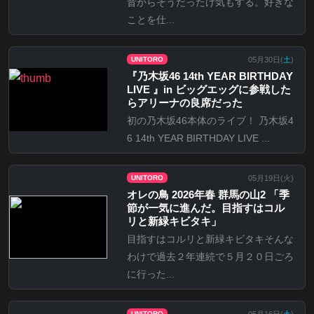
昔からそうだったけ気もする。好きな
ことを仕...
05月30日(
土
)
UNITORO
『乃⽊坂46 14th YEAR BIRTHDAY
LIVE 』in ビッグエッグに参戦した
らアリーナの良席だった
初の乃木坂46本体のライブ！ 乃木坂4
6 14th YEAR BIRTHDAY LIVE ...
05月19日(
火
)
UNITORO
オレの鳥 2026年春 群馬の山2 「季
節が一気に進んだ。目指すはコル
リと新緑キビタキ」
目指すはコルリと新緑キビタキそんな
わけで過去２年連続で５月２０日ごろ
に行った...
05月16日(
土
)
UNITORO