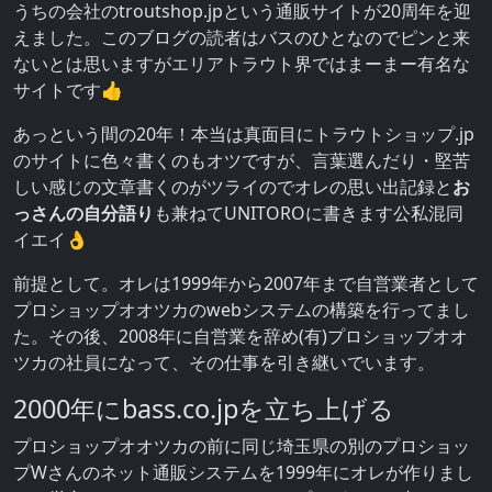
うちの会社のtroutshop.jpという通販サイトが20周年を迎
えました。このブログの読者はバスのひとなのでピンと来
ないとは思いますがエリアトラウト界ではまーまー有名な
サイトです👍
あっという間の20年！本当は真面目にトラウトショップ.jp
のサイトに色々書くのもオツですが、言葉選んだり・堅苦
しい感じの文章書くのがツライのでオレの思い出記録と
お
っさんの自分語り
も兼ねてUNITOROに書きます公私混同
イエイ👌
前提として。オレは1999年から2007年まで自営業者として
プロショップオオツカのwebシステムの構築を行ってまし
た。その後、2008年に自営業を辞め(有)プロショップオオ
ツカの社員になって、その仕事を引き継いでいます。
2000年にbass.co.jpを立ち上げる
プロショップオオツカの前に同じ埼玉県の別のプロショッ
プWさんのネット通販システムを1999年にオレが作りまし