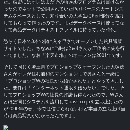
た。厳密にはオレはまだその頃webプログラムは書けなか
ったのでネットで公開されていたPerlベースのカートシス
テムをベースとして、知り合いの大学生にPerl部分を協力
してもらって作ったのです。まだデータベースは使ってな
くて商品データはテキストファイルに持っていた時代。
恐らく日本で3本の指に入る早さでオープンした釣具通販
サイトでした。ちなみに当時は2＆4さんが圧倒的に先を行
ってました。なお「楽天市場」のオープンは2001年です。
そして同じく埼玉県でプロショップをオープンした大塚茂
さんがオレが住む浦和のマンションまで奥さんと一緒に
「プロショップWの社長から紹介された」とやってきまし
た。要件は「インターネット通販を始めたい」でした。そ
してプロショップWの社長の許諾も得られたので、Wさん
とほぼ同じシステムを流用してbass.co.jpを立ち上げたの
が2000年の春。今では信じられないけど本当の立ち上げ当
時は商品写真がなかったんですよ。