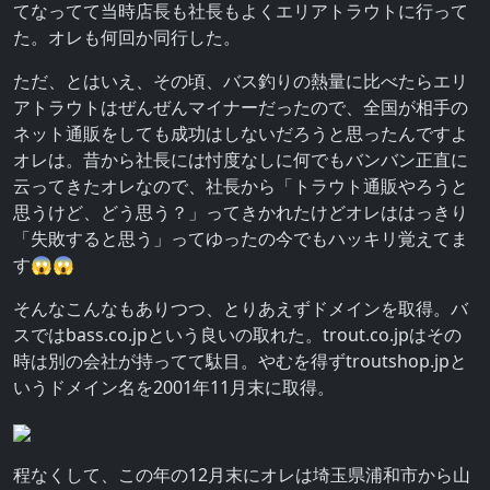
てなってて当時店長も社長もよくエリアトラウトに行って
た。オレも何回か同行した。
ただ、とはいえ、その頃、バス釣りの熱量に比べたらエリ
アトラウトはぜんぜんマイナーだったので、全国が相手の
ネット通販をしても成功はしないだろうと思ったんですよ
オレは。昔から社長には忖度なしに何でもバンバン正直に
云ってきたオレなので、社長から「トラウト通販やろうと
思うけど、どう思う？」ってきかれたけどオレははっきり
「失敗すると思う」ってゆったの今でもハッキリ覚えてま
す😱😱
そんなこんなもありつつ、とりあえずドメインを取得。バ
スではbass.co.jpという良いの取れた。trout.co.jpはその
時は別の会社が持ってて駄目。やむを得ずtroutshop.jpと
いうドメイン名を2001年11月末に取得。
程なくして、この年の12月末にオレは埼玉県浦和市から山