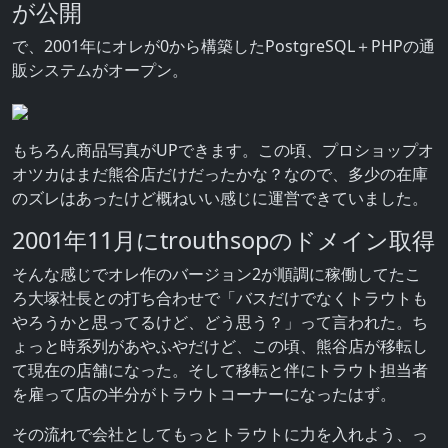
が公開
で、2001年にオレが0から構築したPostgreSQL＋PHPの通
販システムがオープン。
もちろん商品写真がUPできます。この頃、プロショップオ
オツカはまだ熊谷店だけだったかな？なので、多少の在庫
のズレはあったけど概ねいい感じに運営できていました。
2001年11月にtrouthsopのドメイン取得
そんな感じでオレ作のバージョン2が順調に稼働してたこ
ろ大塚社長との打ち合わせで「バスだけでなくトラウトも
やろうかと思ってるけど、どう思う？」って言われた。ち
ょっと時系列があやふやだけど、この頃、熊谷店が移転し
て現在の店舗になった。そして移転と伴にトラウト担当者
を雇って店の半分がトラウトコーナーになったはず。
その流れで会社としてもっとトラウトに力を入れよう、っ