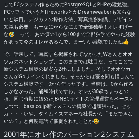
してECシステム作るためにPostgreSQLとPHPの猛勉強。
PCソフトでいうとFireworksとかDreamweaberも知らな
いと駄目。デジカメの操作方法、写真撮影知識、デザイン
知識も必要。もーなにからなにまで全部独学！オレすげー
な🤣 って、あの頃の1から100まで全部独学でやった経験
があって今のオレがあるんで、まーいい経験でしたね👍
で、話戻して。写真すら掲載されてなかったWさんとオオ
ツカのネットショップ、このままでは駄目だ、ってことで
新システム構築の提案を2社にしました。そしてオオツカ
さんがGoサインくれました。そっからは寝る間も惜しんで
システム構築です。0から作ったです。当時は。0から作る
しかなかった。浦和時代ですわ。オレが30歳ちょっとの
頃。同じ時期に始めたJB/NBCサイトの管理運営をベースと
しつつ、bass.co.jp新システムの構築で超頑張った。セッ
カ・・・いや、タイムイズマネーな社長から「まだできな
いの？」と何度電話で催促されたことか😂
2001年にオレ作のバーション2システム