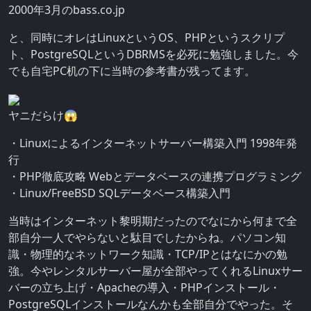
2000年3月のbass.co.jp
と、同時にオレはLinuxというOS、PHPというスクリプ
ト、PostgreSQLというDBRMSを必死に勉強しました。今
でも自宅PC机の下に当時の参考書が残ってます。
ヤニだらけ😱
・Linuxによるインターネットサーバー構築入門 1998年発
行
・PHP徹底攻略 Webとデータベースの連携プログラミング
・Linux/FreeBSD SQLデータベース構築入門
当時はインターネット黎明期だったのでなにから何まで全
部自分一人でやらないと駄目でしたからね。パソコン知
識・物理的なネットワーク知識・TCP/IPとはなにかの勉
強。今やレンタルサーバー屋が全部やってくれるLinuxサー
バーの立ち上げ・Apacheの導入・PHPインストール・
PostgreSQLインストールなんかも全部自分でやった。そ