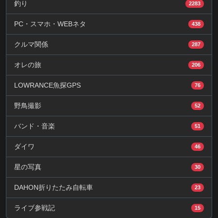
釣り
2283
PC・スマホ・WEBネタ
438
クルマ関係
287
オレの旅
206
LOWRANCE魚探GPS
76
野鳥撮影
52
バンド・音楽
51
ダイワ
46
星の写真
30
DAHON折りたたみ自転車
23
ライブ参戦記
15