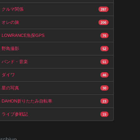
クルマ関係
287
オレの旅
206
LOWRANCE魚探GPS
76
野鳥撮影
52
バンド・音楽
51
ダイワ
46
星の写真
30
DAHON折りたたみ自転車
23
ライブ参戦記
15
rchive