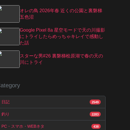
オレの鳥 2026年春 近くの公園と裏磐梯
五色沼
Google Pixel 8a 星空モードで天の川撮影
にトライしたらめっちゃキレイで感動し
た話
スターな男#26 裏磐梯桧原湖で春の天の
川にトライ
ategory
日記
2549
釣り
2283
PC・スマホ・WEBネタ
438