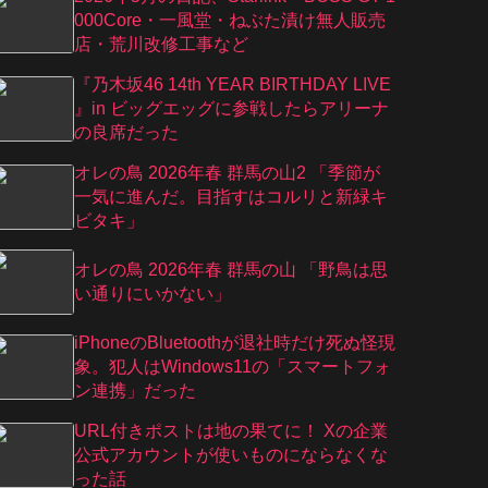
000Core・一風堂・ねぶた漬け無人販売
店・荒川改修工事など
『乃⽊坂46 14th YEAR BIRTHDAY LIVE
』in ビッグエッグに参戦したらアリーナ
の良席だった
オレの鳥 2026年春 群馬の山2 「季節が
一気に進んだ。目指すはコルリと新緑キ
ビタキ」
オレの鳥 2026年春 群馬の山 「野鳥は思
い通りにいかない」
iPhoneのBluetoothが退社時だけ死ぬ怪現
象。犯人はWindows11の「スマートフォ
ン連携」だった
URL付きポストは地の果てに！ Xの企業
公式アカウントが使いものにならなくな
った話