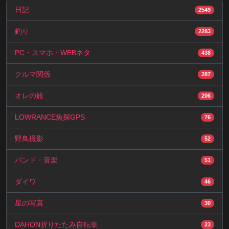
日記
2549
釣り
2283
PC・スマホ・WEBネタ
438
クルマ関係
287
オレの旅
206
LOWRANCE魚探GPS
76
野鳥撮影
52
バンド・音楽
51
ダイワ
46
星の写真
30
DAHON折りたたみ自転車
23