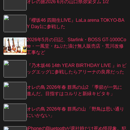
オレの旅2026 6月の山口県弥栄ダム 1/2
『櫻坂46 四期生LIVE』LaLa arena TOKYO-BA
Y Day1に参戦した
2026年5月の日記、Starlink・BOSS GT-1000Co
re・一風堂・ねぶた漬け無人販売店・荒川改修
工事など
『乃⽊坂46 14th YEAR BIRTHDAY LIVE 』in ビ
ッグエッグに参戦したらアリーナの良席だった
オレの鳥 2026年春 群馬の山2 「季節が一気に
進んだ。目指すはコルリと新緑キビタキ」
オレの鳥 2026年春 群馬の山 「野鳥は思い通り
にいかない」
iPhoneのBluetoothが退社時だけ死ぬ怪現象。犯