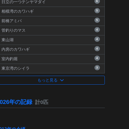
6
日立の一つテンヤマダイ
5
相模湾のカワハギ
5
前橋アミパ
4
管釣りのマス
4
東山湖
4
内房のカワハギ
4
室内釣堀
3
東京湾のシイラ
もっと見る
2026年の記録
計0匹