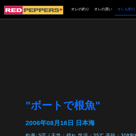
オレの釣り
オレの買い
オレも釣り
"ボートで根魚"
2006年08月16日 日本海
釣果: 5匹 / 天気：晴れ 気温：35℃ 手段：30ft