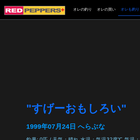
オレの釣り
オレの買い
オレも釣り
"すげーおもしろい"
1999年07月24日 へらぶな
釣果: 0匹 / 天気：晴れ 水温：気温32度℃ 気