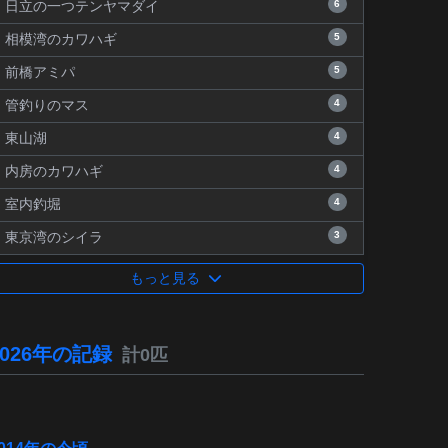
6
日立の一つテンヤマダイ
5
相模湾のカワハギ
5
前橋アミパ
4
管釣りのマス
4
東山湖
4
内房のカワハギ
4
室内釣堀
3
東京湾のシイラ
もっと見る
2026年の記録
計0匹