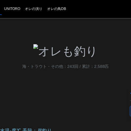
UNITORO
オレの演り
オレの鳥DB
海・トラウト・その他：243回 / 累計：2,588匹
温：水温-度℃ 手段：岸釣り