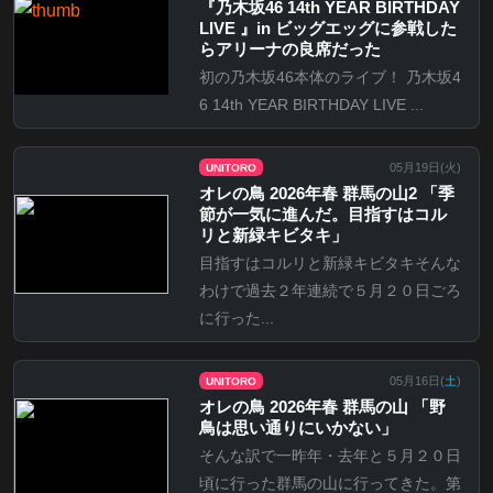
『乃⽊坂46 14th YEAR BIRTHDAY
LIVE 』in ビッグエッグに参戦した
らアリーナの良席だった
初の乃木坂46本体のライブ！ 乃木坂4
6 14th YEAR BIRTHDAY LIVE ...
05月19日(
火
)
UNITORO
オレの鳥 2026年春 群馬の山2 「季
節が一気に進んだ。目指すはコル
リと新緑キビタキ」
目指すはコルリと新緑キビタキそんな
わけで過去２年連続で５月２０日ごろ
に行った...
05月16日(
土
)
UNITORO
オレの鳥 2026年春 群馬の山 「野
鳥は思い通りにいかない」
そんな訳で一昨年・去年と５月２０日
頃に行った群馬の山に行ってきた。第