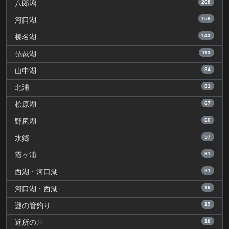
268
八郎潟
158
河口湖
143
榛名湖
113
琵琶湖
84
山中湖
81
北浦
67
桧原湖
60
野尻湖
57
水郷
31
霞ヶ浦
21
西湖・河口湖
19
河口湖・西湖
19
謎の管釣り
18
近所の川