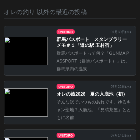
オレの釣り 以外の最近の投稿
07月30日(
木
)
UNITORO
群馬パスポート スタンプラリー
メモ＃１「道の駅 玉村宿」
群馬パスポートって何？「GUNMA P
ASSPORT（群馬パスポート）」は、
群馬県内の温泉...
07月22日(
水
)
UNITORO
オレの旅2026 夏の入鹿池（初）
そんな訳でいつものあれです。ゆるキ
ャン聖地？入鹿池。「見晴茶屋」とと
もに名前...
07月14日(
火
)
UNITORO