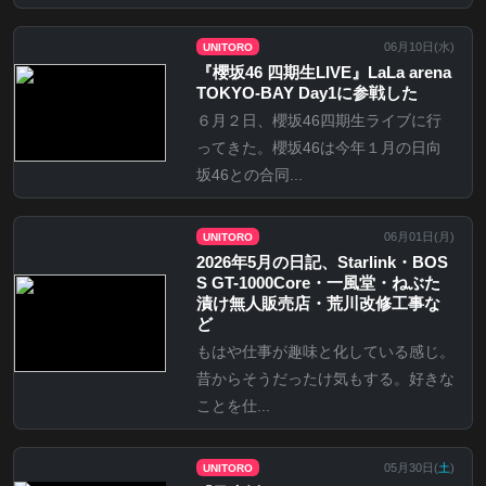
06月10日(
水
)
UNITORO
『櫻坂46 四期生LIVE』LaLa arena
TOKYO-BAY Day1に参戦した
６月２日、櫻坂46四期生ライブに行
ってきた。櫻坂46は今年１月の日向
坂46との合同...
06月01日(
月
)
UNITORO
2026年5月の日記、Starlink・BOS
S GT-1000Core・一風堂・ねぶた
漬け無人販売店・荒川改修工事な
ど
もはや仕事が趣味と化している感じ。
昔からそうだったけ気もする。好きな
ことを仕...
05月30日(
土
)
UNITORO