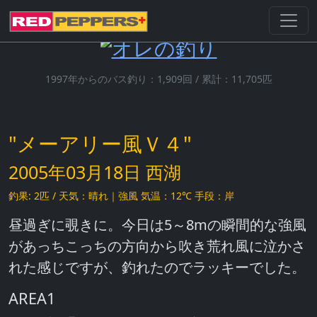
1997年からのバス釣り：1,909回 / 累計：11,705匹
"メーアリー風Ｖ４"
2005年03月18日 西湖
釣果: 2匹 / 天気：晴れ｜強風 気温：12℃ 手段：岸
昼過ぎに覗きに。今日は5～8mの瞬間的な強風
があっちこっちの方向から吹き荒れ風に泣かさ
れた感じですが、釣れたのでラッキーでした。
AREA1