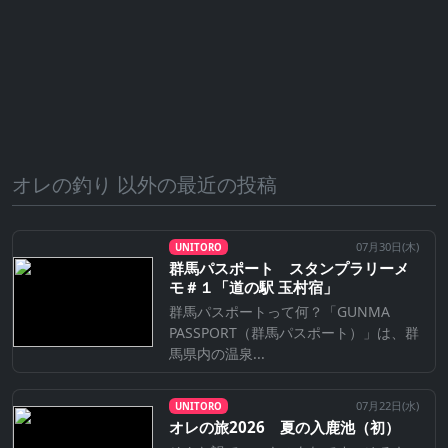
オレの釣り 以外の最近の投稿
07月30日(
木
)
UNITORO
群馬パスポート スタンプラリーメ
モ＃１「道の駅 玉村宿」
群馬パスポートって何？「GUNMA
PASSPORT（群馬パスポート）」は、群
馬県内の温泉...
07月22日(
水
)
UNITORO
オレの旅2026 夏の入鹿池（初）