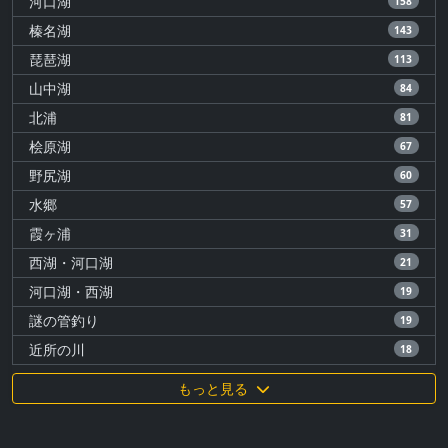
河口湖
158
榛名湖
143
琵琶湖
113
山中湖
84
北浦
81
桧原湖
67
野尻湖
60
水郷
57
霞ヶ浦
31
西湖・河口湖
21
河口湖・西湖
19
謎の管釣り
19
近所の川
18
もっと見る