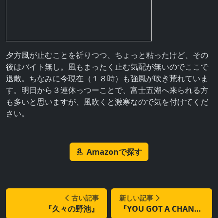
夕方風が止むことを祈りつつ、ちょっと粘ったけど、その
後はバイト無し。風もまったく止む気配が無いのでここで
退散。ちなみに今現在（１８時）も強風が吹き荒れていま
す。明日から３連休っつーことで、富士五湖へ来られる方
も多いと思いますが、風吹くと激寒なので気を付けてくだ
さい。
Amazonで探す
古い記事
新しい記事
『久々の野池』
『YOU GOT A CHANCE』