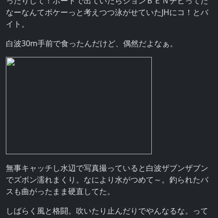
ったりして！ボートで出ていたらションＢＥＮチビってた
なーなんてボケーっと考えつつ泳がせていたJHにコ！とバ
イト。
白波30m手前で食ったんだけど、偶然だよなぁ。
無事キャッチし水辺で写真撮っていると白波ザブンザブン
でズボン濡れまくり。なにより水がつめて～。釣られたバ
スも曲がったまま硬直してた。
しばらく風と格闘。吹いたり止んだりでやんなるな。って