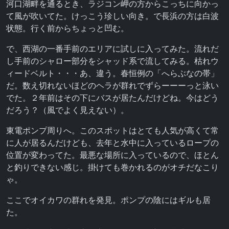
河口湖畔を通るとき、ラジコン岬の方からこっちに向かっ
て風が吹いてた。けっこう珍しい向き。で長浜の方は白波
状態。行く前からちょっと凹む。
で、西湖の一番手前のエリアに試しに入ってみた。流れだ
し手前のシャロー部分をシャッド系で流してみる。枯れウ
ィードベルト・・・あ、違う。春恒例の「へらぶなの帯」
だ。数え切れないほどのヘラが群れでずらーーーっと泳い
でた。２年前はその下にバスが居たんだけどね。今はどう
だろう？（風でよく見えない）。
東電ポンプ周りへ。このスポットはとても人気が高くて常
に人が居るんだけども、去年と水中に入っているロープの
位置が変わってた。最悪な場所に入っているので、ほとん
と釣りできない感じ。掛けても巻かれるのがオチだなこり
ゃ。
ここでオイカワの群れを発見。ポンプの陰にはギルも居
た。