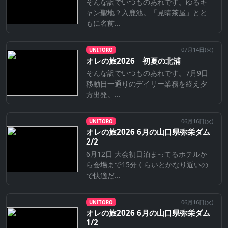
そんな訳でいつものあれです。ゆるキ
ャン聖地？入鹿池。「見晴茶屋」とと
もに名前...
07月14日(
火
)
UNITORO
オレの旅2026 初夏の北浦
そんな訳でいつものあれです。7月9日
移動日一通りのデイリー業務を終え夕
方出発。...
06月16日(
火
)
UNITORO
オレの旅2026 6月の山口県弥栄ダム
2/2
6月12日 大会初日泊まってるホテルか
ら会場まで15分くらいとかなり近いの
で快適だ...
06月16日(
火
)
UNITORO
オレの旅2026 6月の山口県弥栄ダム
1/2