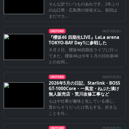
そんな訳でいつものあれです。2年ぶり
の山口県・広島県の弥栄ダム。前回は
まだマカ...
06月10日(
水
)
UNITORO
『櫻坂46 四期生LIVE』LaLa arena
TOKYO-BAY Day1に参戦した
６月２日、櫻坂46四期生ライブに行っ
てきた。櫻坂46は今年１月の日向坂46
との合同...
06月01日(
月
)
UNITORO
2026年5月の日記、Starlink・BOSS
GT-1000Core・一風堂・ねぶた漬け
無人販売店・荒川改修工事など
もはや仕事が趣味と化している感じ。
昔からそうだったけ気もする。好きな
ことを仕...
05月30日(
土
)
UNITORO