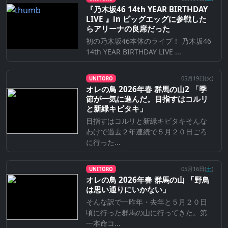
『乃⽊坂46 14th YEAR BIRTHDAY
LIVE 』in ビッグエッグに参戦した
らアリーナの良席だった
初の乃木坂46本体のライブ！ 乃木坂46
14th YEAR BIRTHDAY LIVE ...
05月19日(
火
)
UNITORO
オレの鳥 2026年春 群馬の山2 「季
節が一気に進んだ。目指すはコルリ
と新緑キビタキ」
目指すはコルリと新緑キビタキそんな
わけで過去２年連続で５月２０日ごろ
に行った...
05月16日(
土
)
UNITORO
オレの鳥 2026年春 群馬の山 「野鳥
は思い通りにいかない」
そんな訳で一昨年・去年と５月２０日
頃に行った群馬の山に行ってきた。第
一本命コ...