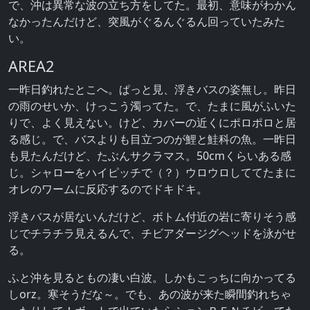
で、沖は異常な波の立ち方をしてた。最初、意味がわかん
なかったんだけど、突風がぐるんぐるん回っていたみた
い。
AREA2
一昨日釣れたとこへ。ぱっと見、浮きバスの姿無し。昨日
の雨のせいか、けっこう濁ってた。で、たまに風がふいた
りで、よく見えない。けど、カバーの近くにポロポロと居
る感じ。で、バスよりも目立つのが鯉と鮭科の魚。一昨日
も見たんだけど、たぶんサクラマス。50cmくらいある感
じ。シャローをハイピッチで（？）ウロウロしててたまに
オレのワームに反応するのでドキドキ。
浮きバスが居ないんだけど、ボトム付近の岩に寄りそう感
じでチラチラ見えるんで、チビアダージグヘッドを泳がせ
る。
ふと沖を見るともの凄い白波。しかもこっちに向かってる
しorz。寒そうだな～。でも、あの波が来た瞬間釣れちゃ