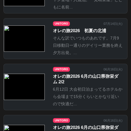
もに名前...
07月14日(
火
)
UNITORO
オレの旅2026 初夏の北浦
そんな訳でいつものあれです。7月9
日移動日一通りのデイリー業務を終え
夕方出発。...
06月16日(
火
)
UNITORO
オレの旅2026 6月の山口県弥栄ダ
ム 2/2
6月12日 大会初日泊まってるホテルか
ら会場まで15分くらいとかなり近い
ので快適だ...
06月16日(
火
)
UNITORO
オレの旅2026 6月の山口県弥栄ダ