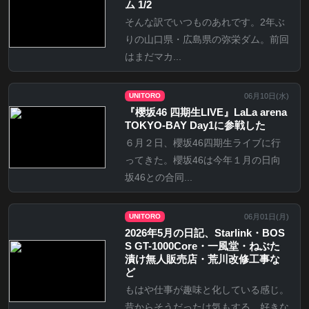
ム 1/2
そんな訳でいつものあれです。2年ぶ
りの山口県・広島県の弥栄ダム。前回
はまだマカ...
06月10日(
水
)
UNITORO
『櫻坂46 四期生LIVE』LaLa arena
TOKYO-BAY Day1に参戦した
６月２日、櫻坂46四期生ライブに行
ってきた。櫻坂46は今年１月の日向
坂46との合同...
06月01日(
月
)
UNITORO
2026年5月の日記、Starlink・BOS
S GT-1000Core・一風堂・ねぶた
漬け無人販売店・荒川改修工事な
ど
もはや仕事が趣味と化している感じ。
昔からそうだったけ気もする。好きな