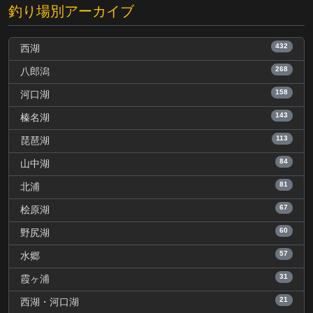
釣り場別アーカイブ
432
西湖
268
八郎潟
158
河口湖
143
榛名湖
113
琵琶湖
84
山中湖
81
北浦
67
桧原湖
60
野尻湖
57
水郷
31
霞ヶ浦
21
西湖・河口湖