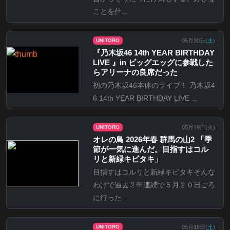
ことを仕...
05月30日(
土
)
UNITORO
『乃⽊坂46 14th YEAR BIRTHDAY
LIVE 』in ビッグエッグに参戦した
らアリーナの良席だった
初の乃木坂46本体のライブ！ 乃木坂4
6 14th YEAR BIRTHDAY LIVE ...
05月19日(
火
)
UNITORO
オレの鳥 2026年春 群馬の山2 「季
節が一気に進んだ。目指すはコル
リと新緑キビタキ」
目指すはコルリと新緑キビタキそんな
わけで過去２年連続で５月２０日ごろ
に行った...
05月16日(
土
)
UNITORO