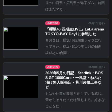
りの山口県・広島県の弥栄ダム。前回
はまだマカ...
06月10日(
水
)
UNITORO
『櫻坂46 四期生LIVE』LaLa arena
TOKYO-BAY Day1に参戦した
６月２日、櫻坂46四期生ライブに行
ってきた。櫻坂46は今年１月の日向
坂46との合同...
06月01日(
月
)
UNITORO
2026年5月の日記、Starlink・BOS
S GT-1000Core・一風堂・ねぶた
漬け無人販売店・荒川改修工事な
ど
もはや仕事が趣味と化している感じ。
昔からそうだったけ気もする。好きな
ことを仕...