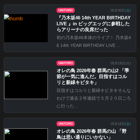
05月30日(
土
)
UNITORO
『乃⽊坂46 14th YEAR BIRTHDAY
LIVE 』in ビッグエッグに参戦した
らアリーナの良席だった
初の乃木坂46本体のライブ！ 乃木坂4
6 14th YEAR BIRTHDAY LIVE ...
05月19日(
火
)
UNITORO
オレの鳥 2026年春 群馬の山2 「季
節が一気に進んだ。目指すはコル
リと新緑キビタキ」
目指すはコルリと新緑キビタキそんな
わけで過去２年連続で５月２０日ごろ
に行った...
05月16日(
土
)
UNITORO
オレの鳥 2026年春 群馬の山 「野
鳥は思い通りにいかない」