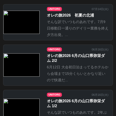
07月14日(
火
)
UNITORO
オレの旅2026 初夏の北浦
そんな訳でいつものあれです。7月9
日移動日一通りのデイリー業務を終え
夕方出発。...
06月16日(
火
)
UNITORO
オレの旅2026 6月の山口県弥栄ダ
ム 2/2
6月12日 大会初日泊まってるホテルか
ら会場まで15分くらいとかなり近い
ので快適だ...
06月16日(
火
)
UNITORO
オレの旅2026 6月の山口県弥栄ダ
ム 1/2
そんな訳でいつものあれです。2年ぶ