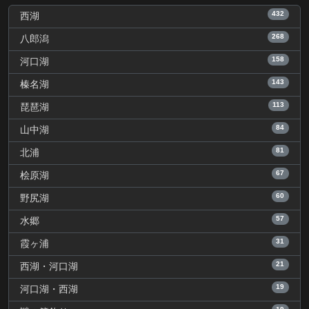
432
西湖
268
八郎潟
158
河口湖
143
榛名湖
113
琵琶湖
84
山中湖
81
北浦
67
桧原湖
60
野尻湖
57
水郷
31
霞ヶ浦
21
西湖・河口湖
19
河口湖・西湖