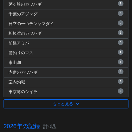
6
茅ヶ崎のカワハギ
6
千葉のアジング
6
日立の一つテンヤマダイ
5
相模湾のカワハギ
5
前橋アミパ
4
管釣りのマス
4
東山湖
4
内房のカワハギ
4
室内釣堀
3
東京湾のシイラ
もっと見る
2026年の記録
計0匹