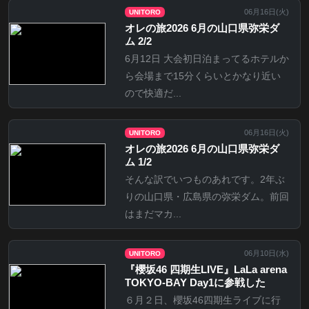
06月16日(
火
)
UNITORO
オレの旅2026 6月の山口県弥栄ダ
ム 2/2
6月12日 大会初日泊まってるホテルか
ら会場まで15分くらいとかなり近い
ので快適だ...
06月16日(
火
)
UNITORO
オレの旅2026 6月の山口県弥栄ダ
ム 1/2
そんな訳でいつものあれです。2年ぶ
りの山口県・広島県の弥栄ダム。前回
はまだマカ...
06月10日(
水
)
UNITORO
『櫻坂46 四期生LIVE』LaLa arena
TOKYO-BAY Day1に参戦した
６月２日、櫻坂46四期生ライブに行