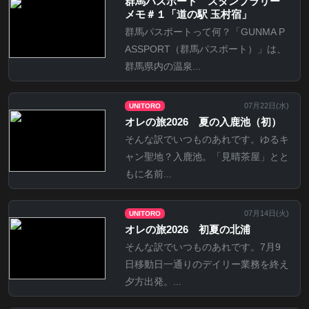
群馬パスポート スタンプラリー
メモ＃１「道の駅 玉村宿」
群馬パスポートって何？「GUNMA P
ASSPORT（群馬パスポート）」は、
群馬県内の温泉...
07月22日(
水
)
UNITORO
オレの旅2026 夏の入鹿池（初）
そんな訳でいつものあれです。ゆるキ
ャン聖地？入鹿池。「見晴茶屋」とと
もに名前...
07月14日(
火
)
UNITORO
オレの旅2026 初夏の北浦
そんな訳でいつものあれです。7月9
日移動日一通りのデイリー業務を終え
夕方出発。...