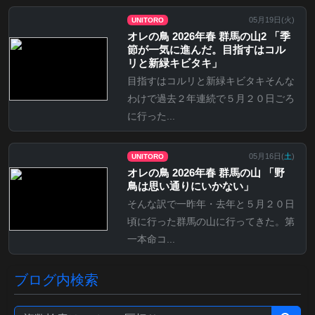
05月19日(
火
)
UNITORO
オレの鳥 2026年春 群馬の山2 「季
節が一気に進んだ。目指すはコル
リと新緑キビタキ」
目指すはコルリと新緑キビタキそんな
わけで過去２年連続で５月２０日ごろ
に行った...
05月16日(
土
)
UNITORO
オレの鳥 2026年春 群馬の山 「野
鳥は思い通りにいかない」
そんな訳で一昨年・去年と５月２０日
頃に行った群馬の山に行ってきた。第
一本命コ...
ブログ内検索