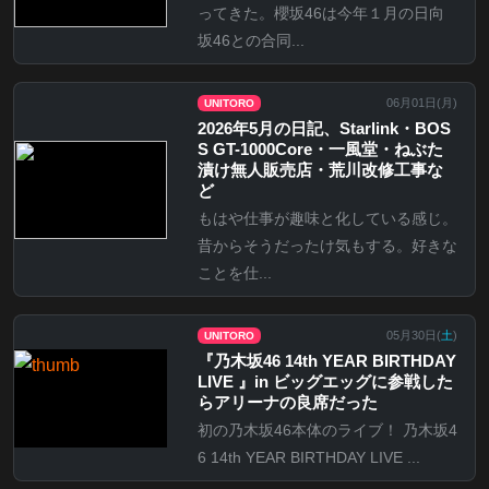
ってきた。櫻坂46は今年１月の日向
坂46との合同...
06月01日(
月
)
UNITORO
2026年5月の日記、Starlink・BOS
S GT-1000Core・一風堂・ねぶた
漬け無人販売店・荒川改修工事な
ど
もはや仕事が趣味と化している感じ。
昔からそうだったけ気もする。好きな
ことを仕...
05月30日(
土
)
UNITORO
『乃⽊坂46 14th YEAR BIRTHDAY
LIVE 』in ビッグエッグに参戦した
らアリーナの良席だった
初の乃木坂46本体のライブ！ 乃木坂4
6 14th YEAR BIRTHDAY LIVE ...