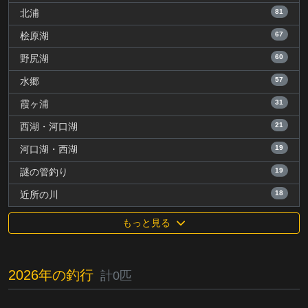
81
北浦
67
桧原湖
60
野尻湖
57
水郷
31
霞ヶ浦
21
西湖・河口湖
19
河口湖・西湖
19
謎の管釣り
18
近所の川
もっと見る
2026年の釣行
計0匹