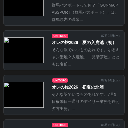
群馬パスポートって何？「GUNMA P
ASSPORT（群馬パスポート）」は、
群馬県内の温泉...
07月22日(
水
)
UNITORO
オレの旅2026 夏の入鹿池（初）
そんな訳でいつものあれです。ゆるキ
ャン聖地？入鹿池。「見晴茶屋」とと
もに名前...
07月14日(
火
)
UNITORO
オレの旅2026 初夏の北浦
そんな訳でいつものあれです。7月9
日移動日一通りのデイリー業務を終え
夕方出発。...
06月16日(
火
)
UNITORO