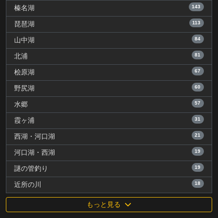
143
榛名湖
113
琵琶湖
84
山中湖
81
北浦
67
桧原湖
60
野尻湖
57
水郷
31
霞ヶ浦
21
西湖・河口湖
19
河口湖・西湖
19
謎の管釣り
18
近所の川
もっと見る