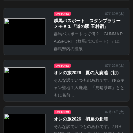
07月30日(
木
)
UNITORO
群馬パスポート スタンプラリー
メモ＃１「道の駅 玉村宿」
群馬パスポートって何？「GUNMA P
ASSPORT（群馬パスポート）」は、
群馬県内の温泉...
07月22日(
水
)
UNITORO
オレの旅2026 夏の入鹿池（初）
そんな訳でいつものあれです。ゆるキ
ャン聖地？入鹿池。「見晴茶屋」とと
もに名前...
07月14日(
火
)
UNITORO
オレの旅2026 初夏の北浦
そんな訳でいつものあれです。7月9