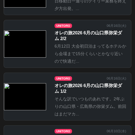
日移動日一通りのデイリー業務を終え
夕方出発。...
06月16日(
火
)
UNITORO
オレの旅2026 6月の山口県弥栄ダ
ム 2/2
6月12日 大会初日泊まってるホテルか
ら会場まで15分くらいとかなり近い
ので快適だ...
06月16日(
火
)
UNITORO
オレの旅2026 6月の山口県弥栄ダ
ム 1/2
そんな訳でいつものあれです。2年ぶ
りの山口県・広島県の弥栄ダム。前回
はまだマカ...
06月10日(
水
)
UNITORO