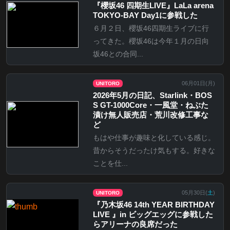
『櫻坂46 四期生LIVE』LaLa arena
TOKYO-BAY Day1に参戦した
６月２日、櫻坂46四期生ライブに行
ってきた。櫻坂46は今年１月の日向
坂46との合同...
06月01日(
月
)
UNITORO
2026年5月の日記、Starlink・BOS
S GT-1000Core・一風堂・ねぶた
漬け無人販売店・荒川改修工事な
ど
もはや仕事が趣味と化している感じ。
昔からそうだったけ気もする。好きな
ことを仕...
05月30日(
土
)
UNITORO
『乃⽊坂46 14th YEAR BIRTHDAY
LIVE 』in ビッグエッグに参戦した
らアリーナの良席だった