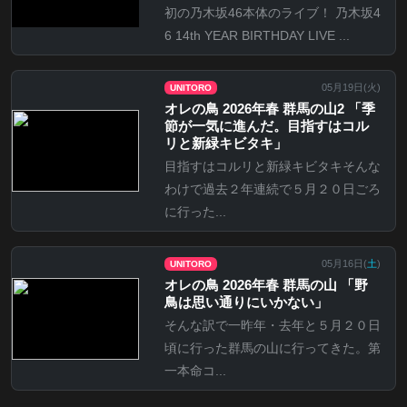
初の乃木坂46本体のライブ！ 乃木坂4
6 14th YEAR BIRTHDAY LIVE ...
05月19日(
火
)
UNITORO
オレの鳥 2026年春 群馬の山2 「季
節が一気に進んだ。目指すはコル
リと新緑キビタキ」
目指すはコルリと新緑キビタキそんな
わけで過去２年連続で５月２０日ごろ
に行った...
05月16日(
土
)
UNITORO
オレの鳥 2026年春 群馬の山 「野
鳥は思い通りにいかない」
そんな訳で一昨年・去年と５月２０日
頃に行った群馬の山に行ってきた。第
一本命コ...