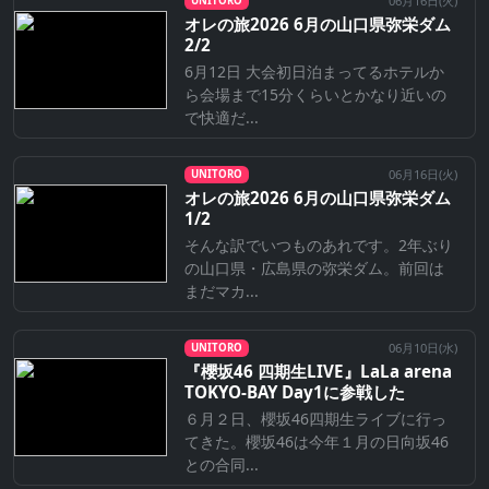
06月16日(
火
)
UNITORO
オレの旅2026 6月の山口県弥栄ダム
2/2
6月12日 大会初日泊まってるホテルか
ら会場まで15分くらいとかなり近いの
で快適だ...
06月16日(
火
)
UNITORO
オレの旅2026 6月の山口県弥栄ダム
1/2
そんな訳でいつものあれです。2年ぶり
の山口県・広島県の弥栄ダム。前回は
まだマカ...
06月10日(
水
)
UNITORO
『櫻坂46 四期生LIVE』LaLa arena
TOKYO-BAY Day1に参戦した
６月２日、櫻坂46四期生ライブに行っ
てきた。櫻坂46は今年１月の日向坂46
との合同...