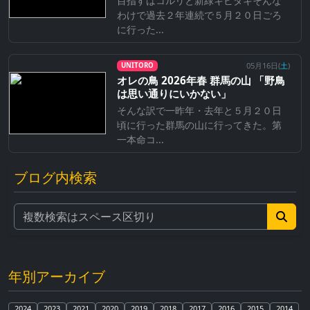
目指すはコルリと新緑キビタキそんな
わけで過去２年連続で５月２０日ごろ
に行った...
05月16日(
土
)
UNITORO
オレの鳥 2026年春 群馬の山 「野鳥
は思い通りにいかない」
そんな訳で一昨年・去年と５月２０日
頃に行った群馬の山に行ってきた。第
一本命コ...
ブログ内検索
年別アーカイブ
2024
2023
2021
2020
2019
2018
2017
2016
2015
2014