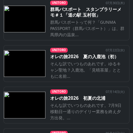
07月30日(
木
)
UNITORO
群馬パスポート スタンプラリーメ
モ＃１「道の駅 玉村宿」
群馬パスポートって何？「GUNMA
PASSPORT（群馬パスポート）」は、群
馬県内の温泉...
07月22日(
水
)
UNITORO
オレの旅2026 夏の入鹿池（初）
そんな訳でいつものあれです。ゆるキ
ャン聖地？入鹿池。「見晴茶屋」とと
もに名前...
07月14日(
火
)
UNITORO
オレの旅2026 初夏の北浦
そんな訳でいつものあれです。7月9日
移動日一通りのデイリー業務を終え夕
方出発。...