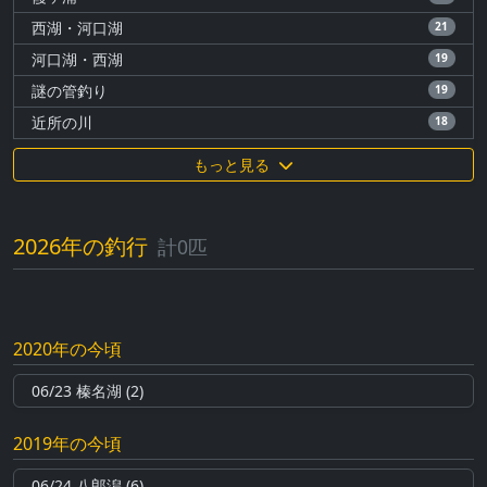
西湖・河口湖
21
河口湖・西湖
19
謎の管釣り
19
近所の川
18
もっと見る
2026年の釣行
計0匹
2020年の今頃
06/23 榛名湖 (2)
2019年の今頃
06/24 八郎潟 (6)