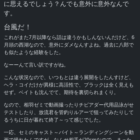
に思えるでしょう？んでも意外に意外なんで
す。
台風だ！
これがまた7月以降なら話は違うかもしんないんだけど、6
月頭の西湖なので、意外にダメなんすよね。過去に八郎で
も似たような経験をした。
なーーんて言い訳ですがね。
こんな状況なので、いつもとは違う展開をしたんすけど、
ヘラ・コイだけが異様に高活性で、ブラックは全く見えも
せず。ベイトも沈んでて、期待を裏切られまくり。
なので、相羽ゼミで動画撮ったりチビアダー代用品泳がせ
テストしたり、放流君を管釣りルアーで狙ってみたりして
るうちに日が暮れて終了～って感じでした。
一応、セミのキャスト～バイト～ランディングシーンを動
画で撮れたんですが、なんせ相手が20cmなので、まった