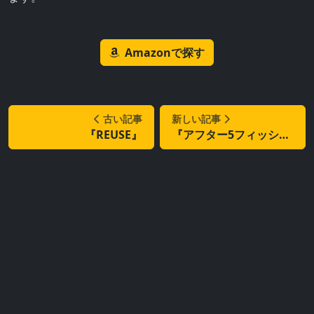
Amazonで探す
古い記事
新しい記事
『REUSE』
『アフター5フィッシングDAY1』