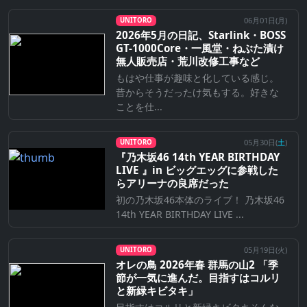
06月01日(
月
)
UNITORO
2026年5月の日記、Starlink・BOSS
GT-1000Core・一風堂・ねぶた漬け
無人販売店・荒川改修工事など
もはや仕事が趣味と化している感じ。
昔からそうだったけ気もする。好きな
ことを仕...
05月30日(
土
)
UNITORO
『乃⽊坂46 14th YEAR BIRTHDAY
LIVE 』in ビッグエッグに参戦した
らアリーナの良席だった
初の乃木坂46本体のライブ！ 乃木坂46
14th YEAR BIRTHDAY LIVE ...
05月19日(
火
)
UNITORO
オレの鳥 2026年春 群馬の山2 「季
節が一気に進んだ。目指すはコルリ
と新緑キビタキ」