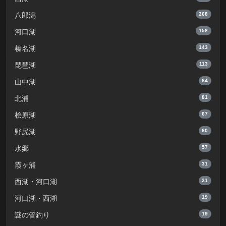
268
八郎潟
158
河口湖
143
榛名湖
113
琵琶湖
84
山中湖
81
北浦
67
桧原湖
60
野尻湖
57
水郷
31
霞ヶ浦
21
西湖・河口湖
19
河口湖・西湖
19
謎の管釣り