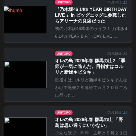
05月30日(
土
)
UNITORO
『乃⽊坂46 14th YEAR BIRTHDAY
LIVE 』in ビッグエッグに参戦した
らアリーナの良席だった
初の乃木坂46本体のライブ！ 乃木坂4
6 14th YEAR BIRTHDAY LIVE ...
05月19日(
火
)
UNITORO
オレの鳥 2026年春 群馬の山2 「季
節が一気に進んだ。目指すはコル
リと新緑キビタキ」
目指すはコルリと新緑キビタキそんな
わけで過去２年連続で５月２０日ごろ
に行った...
05月16日(
土
)
UNITORO
オレの鳥 2026年春 群馬の山 「野
鳥は思い通りにいかない」
そんな訳で一昨年・去年と５月２０日