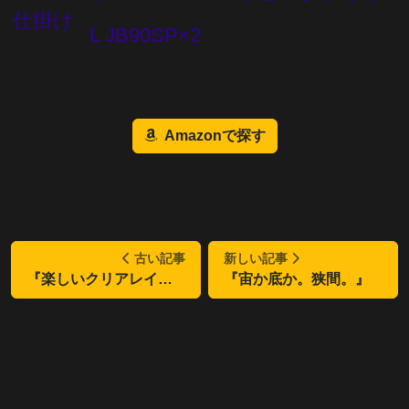
仕掛け
L JB90SP×2
Amazonで探す
古い記事
新しい記事
『楽しいクリアレイク』
『宙か底か。狭間。』