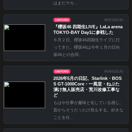
はまだマカ...
06月10日(
水
)
UNITORO
『櫻坂46 四期生LIVE』LaLa arena
TOKYO-BAY Day1に参戦した
６月２日、櫻坂46四期生ライブに行
ってきた。櫻坂46は今年１月の日向
坂46との合同...
06月01日(
月
)
UNITORO
2026年5月の日記、Starlink・BOS
S GT-1000Core・一風堂・ねぶた
漬け無人販売店・荒川改修工事な
ど
もはや仕事が趣味と化している感じ。
昔からそうだったけ気もする。好きな
ことを仕...