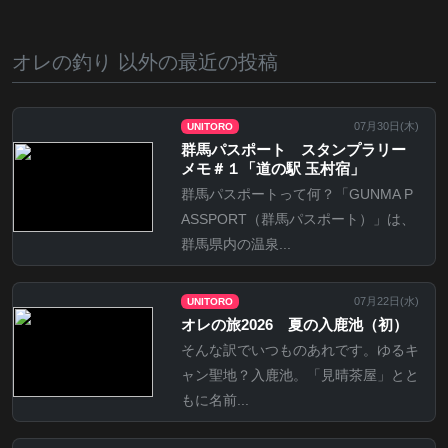
オレの釣り 以外の最近の投稿
07月30日(
木
)
UNITORO
群馬パスポート スタンプラリー
メモ＃１「道の駅 玉村宿」
群馬パスポートって何？「GUNMA P
ASSPORT（群馬パスポート）」は、
群馬県内の温泉...
07月22日(
水
)
UNITORO
オレの旅2026 夏の入鹿池（初）
そんな訳でいつものあれです。ゆるキ
ャン聖地？入鹿池。「見晴茶屋」とと
もに名前...