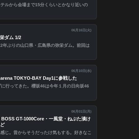
ホテルから会場まで15分くらいとかなり近いの
06月16日(
火
)
ダム 1/2
2年ぶりの山口県・広島県の弥栄ダム。前回は
06月10日(
水
)
arena TOKYO-BAY Day1に参戦した
ブに行ってきた。櫻坂46は今年１月の日向坂46
06月01日(
月
)
k・BOSS GT-1000Core・一風堂・ねぶた漬け
ど
る感じ。昔からそうだったけ気もする。好きなこ