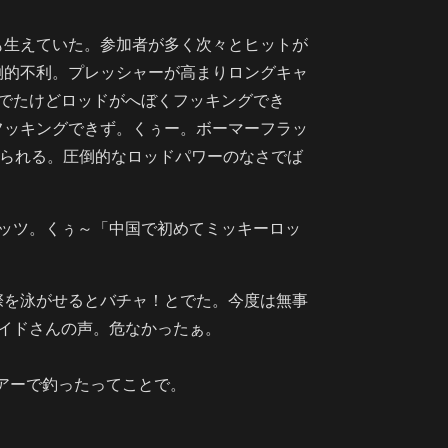
も生えていた。参加者が多く次々とヒットが
倒的不利。プレッシャーが高まりロングキャ
回でたけどロッドがへぼくフッキングでき
フッキングできず。くぅー。ボーマーフラッ
潜られる。圧倒的なロッドパワーのなさでば
ゲッツ。くぅ～「中国で初めてミッキーロッ
際を泳がせるとバチャ！とでた。今度は無事
イドさんの声。危なかったぁ。
ルアーで釣ったってことで。