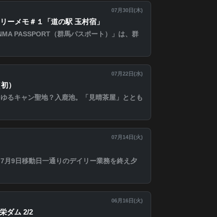
07月30日(
木
)
リーメモ＃１「道の駅 玉村宿」
MA PASSPORT（群馬パスポート）」は、群
07月22日(
水
)
（初）
。ゆるキャン聖地？入鹿池。「見晴茶屋」ととも
07月14日(
火
)
7月9日移動日一通りのデイリー業務を終え夕
06月16日(
火
)
ダム 2/2