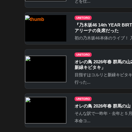
とを仕...
UNITORO
『乃⽊坂46 14th YEAR B
アリーナの良席だった
初の乃木坂46本体のライブ！ 乃木坂46
UNITORO
オレの鳥 2026年春 群馬
新緑キビタキ」
目指すはコルリと新緑キビタ
行った...
UNITORO
オレの鳥 2026年春 群馬
そんな訳で一昨年・去年と５
本命コ...