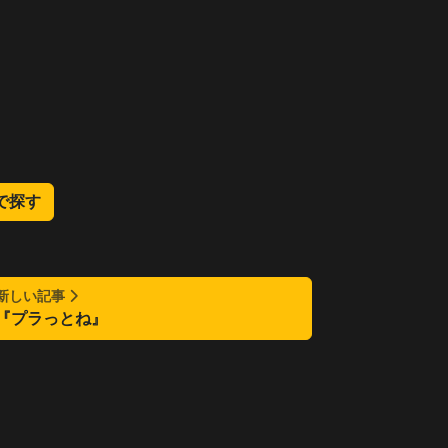
nで探す
新しい記事
『プラっとね』