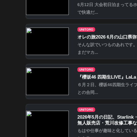
6月12日 大会初日泊まってる
で快適だ...
UNITORO
オレの旅2026 6月の山口県弥栄
そんな訳でいつものあれです。
まだマカ...
UNITORO
『櫻坂46 四期生LIVE』LaLa 
６月２日、櫻坂46四期生ライ
との合同...
UNITORO
2026年5月の日記、Starlin
無人販売店・荒川改修工事な
もはや仕事が趣味と化してい