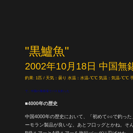
"黒鱸魚"
2002年10月18日 中
釣果: 1匹 / 天気：曇り 水温：水温-℃℃ 気温：気温-℃℃
で、中国の養殖場でバスを釣った
■4000年の歴史
中国4000年の歴史において、「初めて○○で釣っ
ーモラン製品が良いな。あとフ口ッグとかね。そ