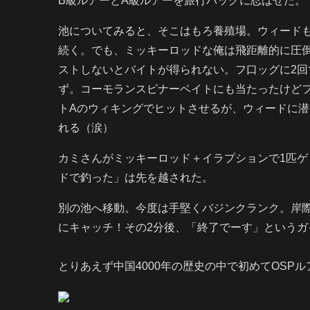
B級ルアーとA級ルアーを旅行バッグに忍ばせた。
池についてみると、そこはもろ養殖場。ウィード
続く。でも、ミッキーロッドな俺は飛距離的に圧
ストしないとバイトが得られない。フ口ッグに2
ず。コーモランスピナーベイトにも当たったけど
トAのウィキングでヒットさせるが、ウィードに
れる（涙）
カミさんがミッキーロッド＋イラプションで1匹
ドで釣った」は先を越された。
別の池へ移動。今度は手堅くバジンクランク。岸
にキャッチ！その2分後、「終了でーす」というガ
とりあえず中国4000年の歴史の中で初めてOSP