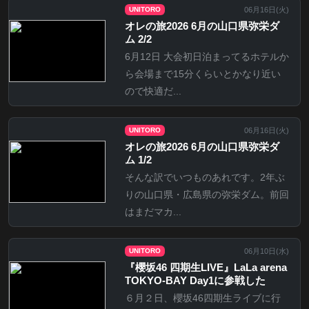
06月16日(
火
)
UNITORO
オレの旅2026 6月の山口県弥栄ダ
ム 2/2
6月12日 大会初日泊まってるホテルか
ら会場まで15分くらいとかなり近い
ので快適だ...
06月16日(
火
)
UNITORO
オレの旅2026 6月の山口県弥栄ダ
ム 1/2
そんな訳でいつものあれです。2年ぶ
りの山口県・広島県の弥栄ダム。前回
はまだマカ...
06月10日(
水
)
UNITORO
『櫻坂46 四期生LIVE』LaLa arena
TOKYO-BAY Day1に参戦した
６月２日、櫻坂46四期生ライブに行