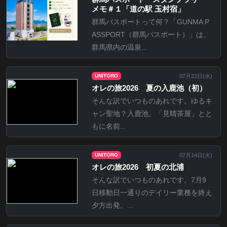
メモ＃１「道の駅 玉村宿」
群馬パスポートって何？「GUNMA P
ASSPORT（群馬パスポート）」は、
群馬県内の温泉...
07月22日(
水
)
UNITORO
オレの旅2026 夏の入鹿池（初）
そんな訳でいつものあれです。ゆるキ
ャン聖地？入鹿池。「見晴茶屋」とと
もに名前...
07月14日(
火
)
UNITORO
オレの旅2026 初夏の北浦
そんな訳でいつものあれです。7月9
日移動日一通りのデイリー業務を終え
夕方出発。...