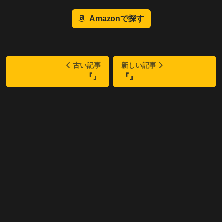
Amazonで探す
古い記事
新しい記事
『』
『』