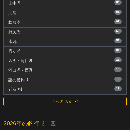
84
山中湖
81
北浦
67
桧原湖
60
野尻湖
57
水郷
31
霞ヶ浦
21
西湖・河口湖
19
河口湖・西湖
19
謎の管釣り
18
近所の川
もっと見る
2026年の釣行
計0匹