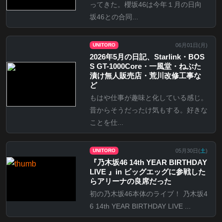
ってきた。櫻坂46は今年１月の日向
坂46との合同...
06月01日(
月
)
UNITORO
2026年5月の日記、Starlink・BOS
S GT-1000Core・一風堂・ねぶた
漬け無人販売店・荒川改修工事な
ど
もはや仕事が趣味と化している感じ。
昔からそうだったけ気もする。好きな
ことを仕...
05月30日(
土
)
UNITORO
『乃⽊坂46 14th YEAR BIRTHDAY
LIVE 』in ビッグエッグに参戦した
らアリーナの良席だった
初の乃木坂46本体のライブ！ 乃木坂4
6 14th YEAR BIRTHDAY LIVE ...