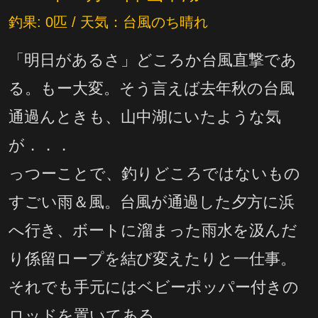
釣果: 0匹 / 天気：台風のち晴れ
「明日があるさ」どころか台風直撃であ
る。もー大変。そう言えば去年秋の台風
通過んときも、山中湖にいたような気
が．．．
っつーことで、釣りどころではないもの
すごい雨＆風。台風が通過した夕方に浜
へ行き、ボートに溜まった雨水を汲んだ
り係留ロープを結び変えたりと一仕事。
それでも手元にはベビーポッパー付きの
ロッドを置いてある。