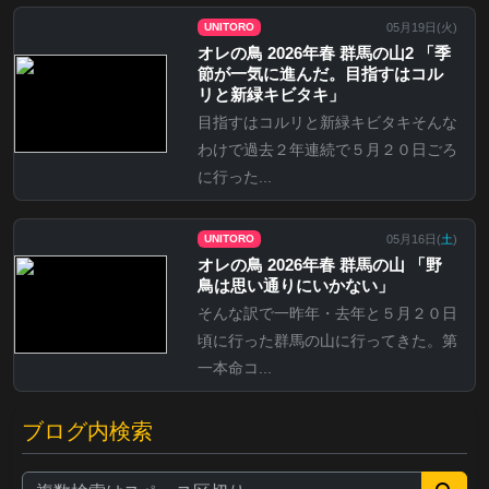
05月19日(
火
)
UNITORO
オレの鳥 2026年春 群馬の山2 「季
節が一気に進んだ。目指すはコル
リと新緑キビタキ」
目指すはコルリと新緑キビタキそんな
わけで過去２年連続で５月２０日ごろ
に行った...
05月16日(
土
)
UNITORO
オレの鳥 2026年春 群馬の山 「野
鳥は思い通りにいかない」
そんな訳で一昨年・去年と５月２０日
頃に行った群馬の山に行ってきた。第
一本命コ...
ブログ内検索