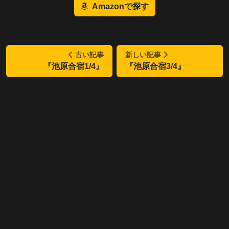
Amazonで探す
古い記事
新しい記事
『池原合宿1/4』
『池原合宿3/4』