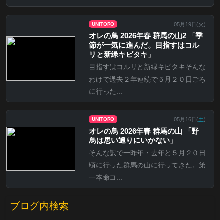
05月19日(
火
)
UNITORO
オレの鳥 2026年春 群馬の山2 「季
節が一気に進んだ。目指すはコル
リと新緑キビタキ」
目指すはコルリと新緑キビタキそんな
わけで過去２年連続で５月２０日ごろ
に行った...
05月16日(
土
)
UNITORO
オレの鳥 2026年春 群馬の山 「野
鳥は思い通りにいかない」
そんな訳で一昨年・去年と５月２０日
頃に行った群馬の山に行ってきた。第
一本命コ...
ブログ内検索