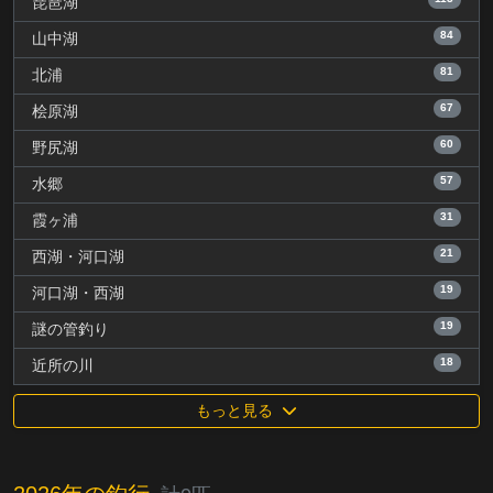
琵琶湖
84
山中湖
81
北浦
67
桧原湖
60
野尻湖
57
水郷
31
霞ヶ浦
21
西湖・河口湖
19
河口湖・西湖
19
謎の管釣り
18
近所の川
もっと見る