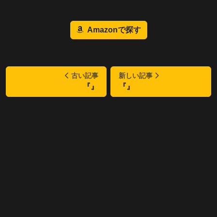
Amazonで探す
古い記事
新しい記事
『』
『』