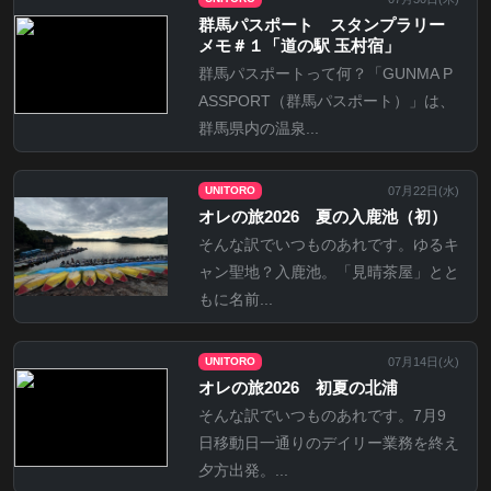
群馬パスポート スタンプラリー
メモ＃１「道の駅 玉村宿」
群馬パスポートって何？「GUNMA P
ASSPORT（群馬パスポート）」は、
群馬県内の温泉...
07月22日(
水
)
UNITORO
オレの旅2026 夏の入鹿池（初）
そんな訳でいつものあれです。ゆるキ
ャン聖地？入鹿池。「見晴茶屋」とと
もに名前...
07月14日(
火
)
UNITORO
オレの旅2026 初夏の北浦
そんな訳でいつものあれです。7月9
日移動日一通りのデイリー業務を終え
夕方出発。...