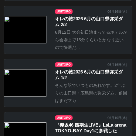
06月16日(
火
)
UNITORO
オレの旅2026 6月の山口県弥栄ダ
ム 2/2
6月12日 大会初日泊まってるホテルか
ら会場まで15分くらいとかなり近い
ので快適だ...
06月16日(
火
)
UNITORO
オレの旅2026 6月の山口県弥栄ダ
ム 1/2
そんな訳でいつものあれです。2年ぶ
りの山口県・広島県の弥栄ダム。前回
はまだマカ...
06月10日(
水
)
UNITORO
『櫻坂46 四期生LIVE』LaLa arena
TOKYO-BAY Day1に参戦した