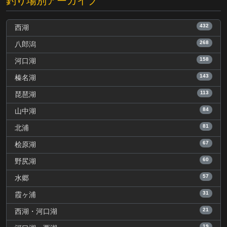
釣り場別アーカイブ
432
西湖
268
八郎潟
158
河口湖
143
榛名湖
113
琵琶湖
84
山中湖
81
北浦
67
桧原湖
60
野尻湖
57
水郷
31
霞ヶ浦
21
西湖・河口湖
19