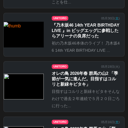
ことを仕...
05月30日(
土
)
UNITORO
『乃⽊坂46 14th YEAR BIRTHDAY
LIVE 』in ビッグエッグに参戦した
らアリーナの良席だった
初の乃木坂46本体のライブ！ 乃木坂4
6 14th YEAR BIRTHDAY LIVE ...
05月19日(
火
)
UNITORO
オレの鳥 2026年春 群馬の山2 「季
節が一気に進んだ。目指すはコル
リと新緑キビタキ」
目指すはコルリと新緑キビタキそんな
わけで過去２年連続で５月２０日ごろ
に行った...
05月16日(
土
)
UNITORO