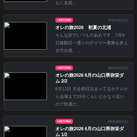
もに名前...
07月14日(
火
)
UNITORO
オレの旅2026 初夏の北浦
そんな訳でいつものあれです。7月9
日移動日一通りのデイリー業務を終え
夕方出発。...
06月16日(
火
)
UNITORO
オレの旅2026 6月の山口県弥栄ダ
ム 2/2
6月12日 大会初日泊まってるホテルか
ら会場まで15分くらいとかなり近い
ので快適だ...
06月16日(
火
)
UNITORO
オレの旅2026 6月の山口県弥栄ダ
ム 1/2