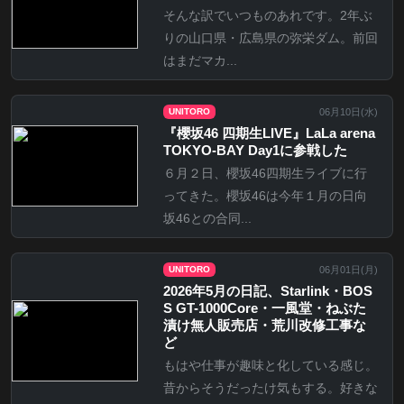
そんな訳でいつものあれです。2年ぶ
りの山口県・広島県の弥栄ダム。前回
はまだマカ...
06月10日(
水
)
UNITORO
『櫻坂46 四期生LIVE』LaLa arena
TOKYO-BAY Day1に参戦した
６月２日、櫻坂46四期生ライブに行
ってきた。櫻坂46は今年１月の日向
坂46との合同...
06月01日(
月
)
UNITORO
2026年5月の日記、Starlink・BOS
S GT-1000Core・一風堂・ねぶた
漬け無人販売店・荒川改修工事な
ど
もはや仕事が趣味と化している感じ。
昔からそうだったけ気もする。好きな